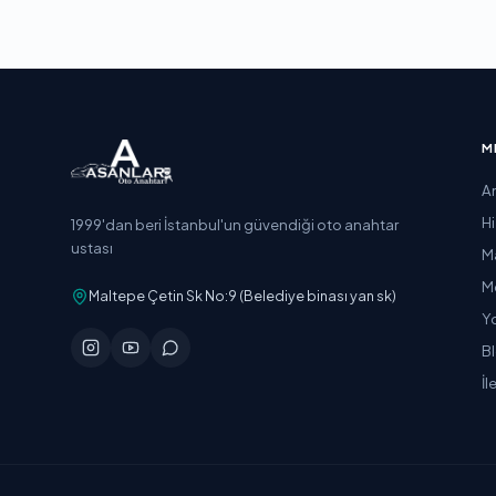
M
A
H
1999'dan beri İstanbul'un güvendiği oto anahtar
ustası
M
M
Maltepe Çetin Sk No:9 (Belediye binası yan sk)
Y
B
İl