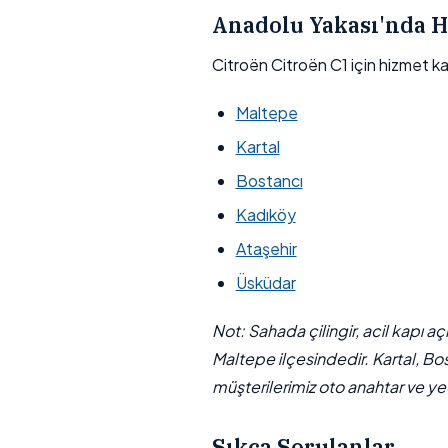
Anadolu Yakası'nda H
Citroën Citroën C1 için hizmet k
Maltepe
Kartal
Bostancı
Kadıköy
Ataşehir
Üsküdar
Not: Sahada çilingir, acil kapı a
Maltepe ilçesindedir. Kartal, Bo
müşterilerimiz oto anahtar ve yed
Sıkça Sorulanlar