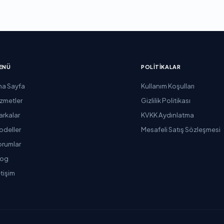
ENÜ
POLITIKALAR
na Sayfa
Kullanım Koşulları
izmetler
Gizlilik Politikası
arkalar
KVKK Aydınlatma
odeller
Mesafeli Satış Sözleşmesi
orumlar
log
etişim