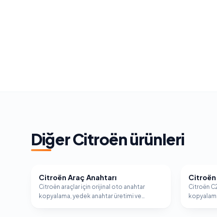
Diğer
Citroën
ürünleri
Citroën Araç Anahtarı
Citroën
CITROËN
CITROËN
Citroën araçlar için orijinal oto anahtar
Citroën C2
kopyalama, yedek anahtar üretimi ve
kopyalama
immobilizer programlama hizmeti.
immobiliz