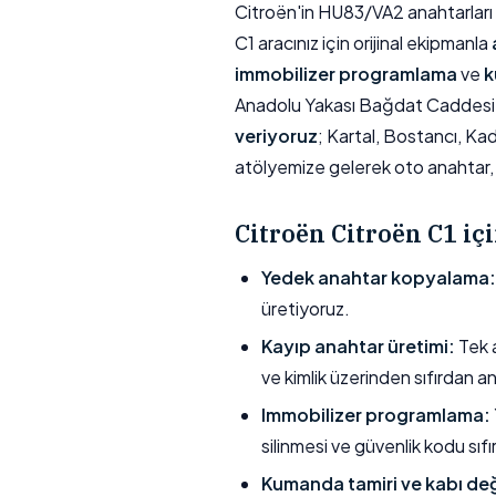
Citroën'in HU83/VA2 anahtarları iç
C1 aracınız için orijinal ekipmanla
immobilizer programlama
ve
k
Anadolu Yakası Bağdat Caddesi 
veriyoruz
; Kartal, Bostancı, Ka
atölyemize gelerek oto anahtar, 
Citroën Citroën C1 i
Yedek anahtar kopyalama:
üretiyoruz.
Kayıp anahtar üretimi:
Tek a
ve kimlik üzerinden sıfırdan a
Immobilizer programlama:
silinmesi ve güvenlik kodu sıfı
Kumanda tamiri ve kabı değ