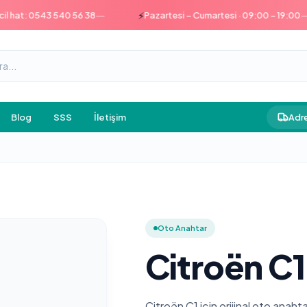
—
—
⚡
at: 0543 540 56 38
Pazartesi – Cumartesi · 09:00 – 19:00
Blog
SSS
İletişim
Adre
Oto Anahtar
Citroën C1
Citroën C1 için orijinal oto anah