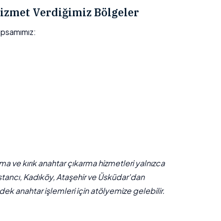
izmet Verdiğimiz Bölgeler
apsamımız:
çma ve kırık anahtar çıkarma hizmetleri yalnızca
stancı, Kadıköy, Ataşehir ve Üsküdar'dan
ek anahtar işlemleri için atölyemize gelebilir.