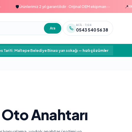
—
🛡️
📍
Ürünlerimiz 2 yıl garantilidir · Orijinal OEM ekipman
1999'da
ACIL · 7/24
Ara
0543 540 56 38
s Tarifi: Maltepe Belediye Binası yan sokağı
—
hızlı çözümler
 Oto Anahtarı
tar kopyalama, yedek anahtar üretimi ve