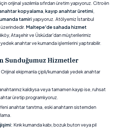
in orijinal yazılımla sıfırdan üretim yapıyoruz. Citroën
anahtar kopyalama
,
kayıp anahtar üretimi
,
umanda tamiri
yapıyoruz. Atölyemiz İstanbul
üzerindedir.
Maltepe'de sahada hizmet
dıköy, Ataşehir ve Üsküdar'dan müşterilerimiz
yedek anahtar ve kumanda işlemlerini yaptırabilir.
çin Sunduğumuz Hizmetler
Orijinal ekipmanla çipli/kumandalı yedek anahtar
nahtarınız kaldıysa veya tamamen kayıp ise, ruhsat
nahtar üretip programlıyoruz.
Yeni anahtar tanıtma, eski anahtarın sistemden
rlama.
işimi:
Kırık kumanda kabı, bozuk buton veya pil