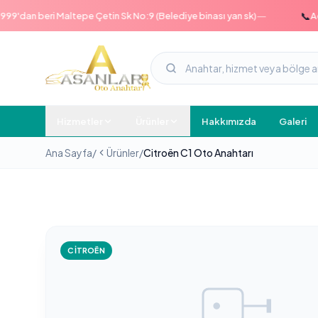
—
📞
dan beri Maltepe Çetin Sk No:9 (Belediye binası yan sk)
Acil h
Hizmetler
Ürünler
Hakkımızda
Galeri
Ana Sayfa
/
Ürünler
/
Citroën C1 Oto Anahtarı
CITROËN