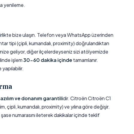
a yenileme.
e birlikte bize ulaşın. Telefon veya WhatsApp üzerinden
htar tipi (çipli, kumandalı, proximity) doğrulandıktan
ize geliyor, diğer ilçelerdeyseniz sizi atölyemizde
linde işlem
30-60 dakika içinde
tamamlanır.
yapılabilir.
ırma
 yazılım ve donanım garantili
dir. Citroën Citroën C1
im, çipli, kumandalı, proximity) ve yılına göre değişir.
n şase numarasını ileterek dakikalar içinde teklif