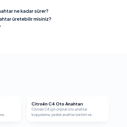
nahtar ne kadar sürer?
htar üretebilir misiniz?
?
Citroën C4 Oto Anahtarı
CITROËN
Citroën C4 için orijinal oto anahtar
 ve
kopyalama, yedek anahtar üretimi ve
.
immobilizer programlama hizmeti.