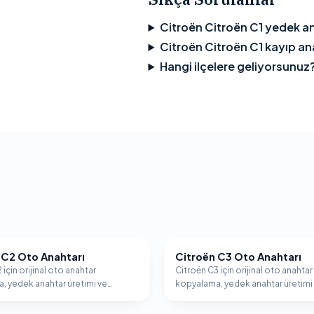
Citroën Citroën C1 yedek a
Citroën Citroën C1 kayıp ana
Hangi ilçelere geliyorsunuz
 C2 Oto Anahtarı
Citroën C3 Oto Anahtarı
CITROËN
 için orijinal oto anahtar
Citroën C3 için orijinal oto anahtar
, yedek anahtar üretimi ve
kopyalama, yedek anahtar üretimi
er programlama hizmeti.
immobilizer programlama hizmeti