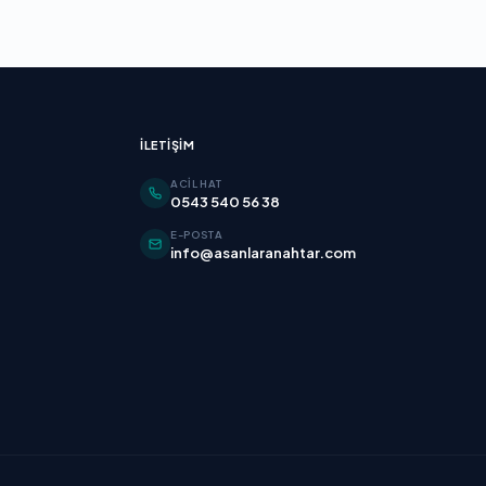
İLETIŞIM
ACIL HAT
0543 540 56 38
E-POSTA
info@asanlaranahtar.com