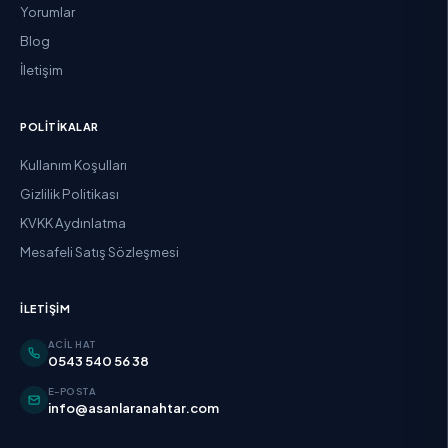
Yorumlar
Blog
İletişim
POLITIKALAR
Kullanım Koşulları
Gizlilik Politikası
KVKK Aydınlatma
Mesafeli Satış Sözleşmesi
İLETIŞIM
ACIL HAT
0543 540 56 38
E-POSTA
info@asanlaranahtar.com