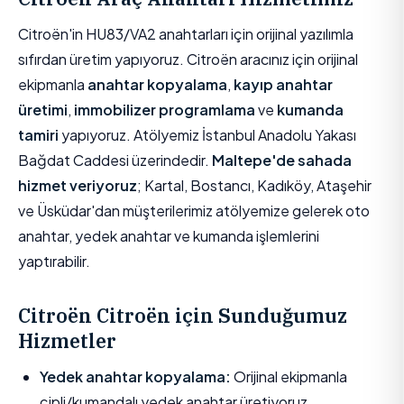
Citroën'in HU83/VA2 anahtarları için orijinal yazılımla
sıfırdan üretim yapıyoruz. Citroën aracınız için orijinal
ekipmanla
anahtar kopyalama
,
kayıp anahtar
üretimi
,
immobilizer programlama
ve
kumanda
tamiri
yapıyoruz. Atölyemiz İstanbul Anadolu Yakası
Bağdat Caddesi üzerindedir.
Maltepe'de sahada
hizmet veriyoruz
; Kartal, Bostancı, Kadıköy, Ataşehir
ve Üsküdar'dan müşterilerimiz atölyemize gelerek oto
anahtar, yedek anahtar ve kumanda işlemlerini
yaptırabilir.
Citroën Citroën için Sunduğumuz
Hizmetler
Yedek anahtar kopyalama:
Orijinal ekipmanla
çipli/kumandalı yedek anahtar üretiyoruz.