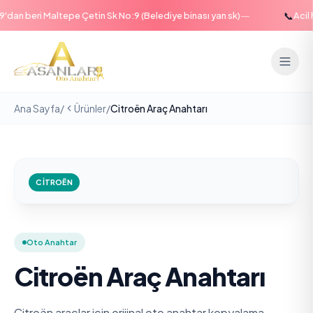
—
📞
an beri Maltepe Çetin Sk No:9 (Belediye binası yan sk)
Acil ha
Ana Sayfa
/
Ürünler
/
Citroën Araç Anahtarı
CITROËN
Oto Anahtar
Citroën Araç Anahtarı
Citroën araçlar için orijinal oto anahtar kopyalama,