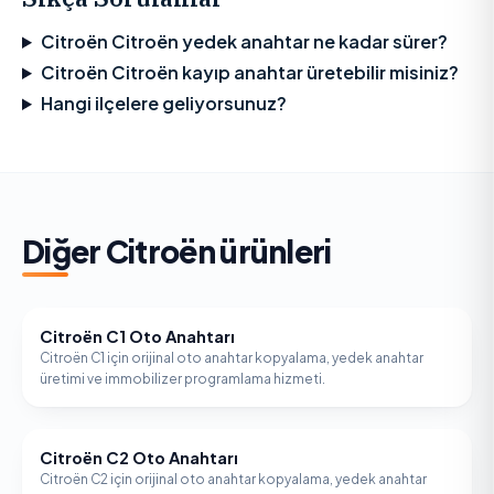
Citroën Citroën yedek anahtar ne kadar sürer?
Citroën Citroën kayıp anahtar üretebilir misiniz?
Hangi ilçelere geliyorsunuz?
Diğer
Citroën
ürünleri
Citroën C1 Oto Anahtarı
CITROËN
Citroën C1 için orijinal oto anahtar kopyalama, yedek anahtar
üretimi ve immobilizer programlama hizmeti.
Citroën C2 Oto Anahtarı
CITROËN
Citroën C2 için orijinal oto anahtar kopyalama, yedek anahtar