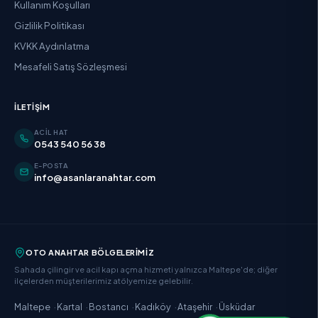
Kullanım Koşulları
Gizlilik Politikası
KVKK Aydınlatma
Mesafeli Satış Sözleşmesi
İLETIŞIM
ACIL HAT
0543 540 56 38
E-POSTA
info@asanlaranahtar.com
OTO ANAHTAR BÖLGELERIMIZ
Sahada çilingir ve acil kapı açma hizmeti yalnızca Maltepe'de; diğer
ilçelerden müşterilerimiz atölyemize gelebilir.
·
·
·
·
·
Maltepe
Kartal
Bostancı
Kadıköy
Ataşehir
Üsküdar