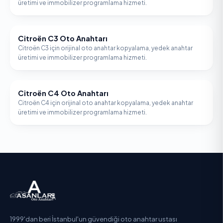
üretimi ve immobilizer programlama hizmeti.
Citroën C3 Oto Anahtarı
CITROËN
Citroën C3 için orijinal oto anahtar kopyalama, yedek anahtar
üretimi ve immobilizer programlama hizmeti.
Citroën C4 Oto Anahtarı
CITROËN
Citroën C4 için orijinal oto anahtar kopyalama, yedek anahtar
üretimi ve immobilizer programlama hizmeti.
1999'dan beri İstanbul'un güvendiği oto anahtar ustası