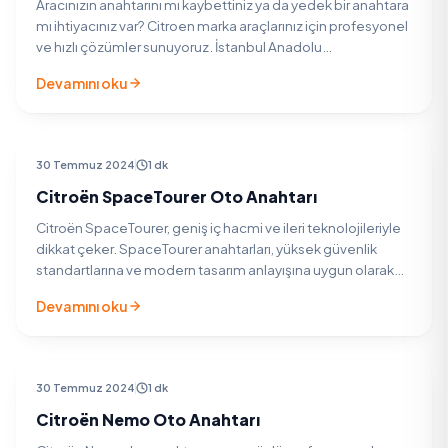
Aracınızın anahtarını mı kaybettiniz ya da yedek bir anahtara
mı ihtiyacınız var? Citroen marka araçlarınız için profesyonel
ve hızlı çözümler sunuyoruz. İstanbul Anadolu
Yakası&#8217;nda uzman kadromuzla yanınızdayız.…
Devamını oku
CITROEN ARAÇ ANAHTARI
30 Temmuz 2024
1 dk
Citroën SpaceTourer Oto Anahtarı
Citroën SpaceTourer, geniş iç hacmi ve ileri teknolojileriyle
dikkat çeker. SpaceTourer anahtarları, yüksek güvenlik
standartlarına ve modern tasarım anlayışına uygun olarak
üretilir. Anahtarlarınızın kaybolması veya…
Devamını oku
CITROEN ARAÇ ANAHTARI
30 Temmuz 2024
1 dk
Citroën Nemo Oto Anahtarı