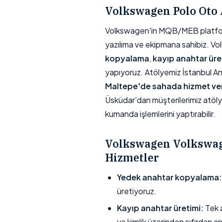
Volkswagen Polo Oto 
Volkswagen'in MQB/MEB platforml
yazılıma ve ekipmana sahibiz. Vol
kopyalama
,
kayıp anahtar üre
yapıyoruz. Atölyemiz İstanbul A
Maltepe'de sahada hizmet ve
Üsküdar'dan müşterilerimiz atöl
kumanda işlemlerini yaptırabilir.
Volkswagen Volkswag
Hizmetler
Yedek anahtar kopyalama:
üretiyoruz.
Kayıp anahtar üretimi:
Tek a
ve kimlik üzerinden sıfırdan a