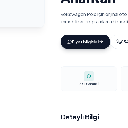
Volkswagen Polo için orijinal ot
immobilizer programlama hizmeti
Fiyat bilgisi al
054
2 Yıl Garanti
Detaylı Bilgi