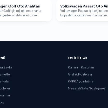
gen Golf Oto Anahtarı
Volkswagen Passat Oto An
AGEN
VOLKSWAGEN
 Golf için orijinal oto anahtar
Volkswagen Passat için orijinal ot
, yedek anahtar üretimi ve
kopyalama, yedek anahtar üretimi
er programlama hizmeti.
immobilizer programlama hizmeti
ENÜ
POLITIKALAR
na Sayfa
Kullanım Koşulları
izmetler
Gizlilik Politikası
arkalar
KVKK Aydınlatma
odeller
Mesafeli Satış Sözleşmesi
orumlar
log