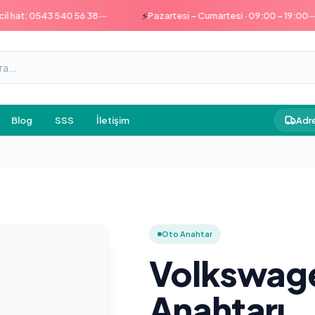
—
—
⚡
t: 0543 540 56 38
Pazartesi – Cumartesi · 09:00 – 19:00
Blog
SSS
İletişim
Adre
Oto Anahtar
Volkswage
Anahtarı