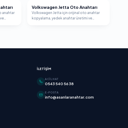
ahtarı
Volkswagen Jetta Oto Anahtarı
VOLKSWAGEN
o anahtar
Volkswagen Jetta için orijinal oto anahtar
 ve
kopyalama, yedek anahtar üretimi ve
.
immobilizer programlama hizmeti.
İLETIŞIM
ACIL HAT
0543 540 56 38
E-POSTA
info@asanlaranahtar.com