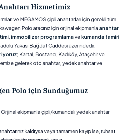
Anahtarı Hizmetimiz
arı ve MEGAMOS çipli anahtarları için gerekli tüm
kswagen Polo aracınız için orijinal ekipmanla
anahtar
timi
,
immobilizer programlama
ve
kumanda tamiri
nadolu Yakası Bağdat Caddesi üzerindedir.
riyoruz
; Kartal, Bostancı, Kadıköy, Ataşehir ve
yemize gelerek oto anahtar, yedek anahtar ve
en Polo için Sunduğumuz
Orijinal ekipmanla çipli/kumandalı yedek anahtar
nahtarınız kaldıysa veya tamamen kayıp ise, ruhsat
nahtar üretip programlıyoruz.