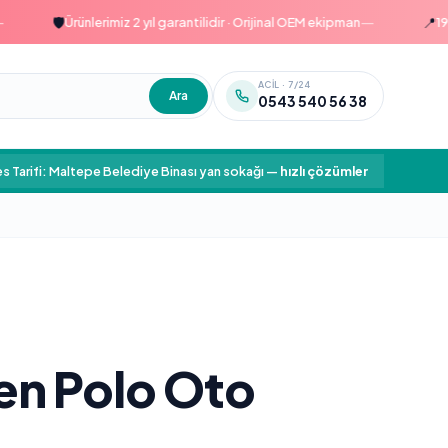
—
🛡️
📍
Ürünlerimiz 2 yıl garantilidir · Orijinal OEM ekipman
1999'da
ACIL · 7/24
Ara
0543 540 56 38
s Tarifi: Maltepe Belediye Binası yan sokağı
—
hızlı çözümler
n Polo Oto