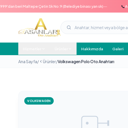
—
📞
an beri Maltepe Çetin Sk No:9 (Belediye binası yan sk)
Acil ha
Hizmetler
Ürünler
Hakkımızda
Galeri
Ana Sayfa
/
Ürünler
/
Volkswagen Polo Oto Anahtarı
VOLKSWAGEN