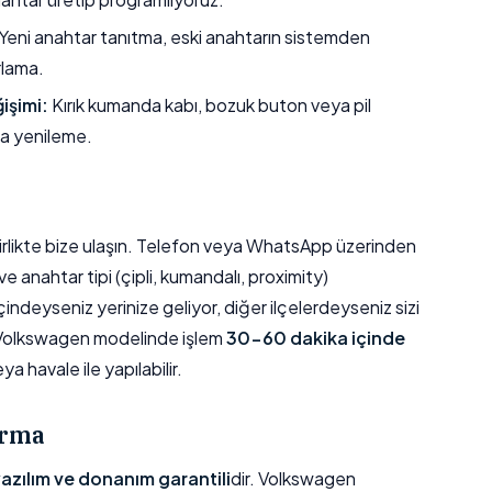
Yeni anahtar tanıtma, eski anahtarın sistemden
rlama.
işimi:
Kırık kumanda kabı, bozuk buton veya pil
a yenileme.
e birlikte bize ulaşın. Telefon veya WhatsApp üzerinden
e anahtar tipi (çipli, kumandalı, proximity)
ndeyseniz yerinize geliyor, diğer ilçelerdeyseniz sizi
 Volkswagen modelinde işlem
30-60 dakika içinde
 havale ile yapılabilir.
ırma
 yazılım ve donanım garantili
dir. Volkswagen