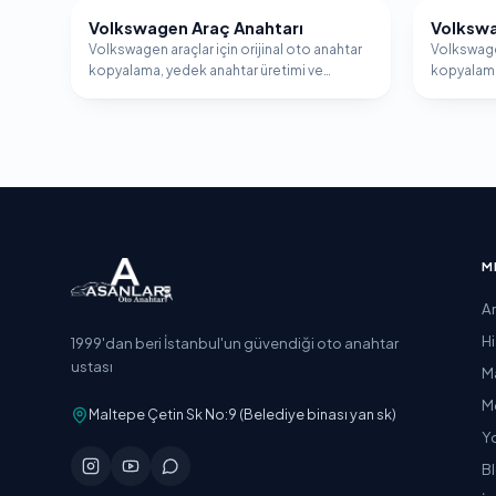
Volkswagen Araç Anahtarı
Volkswa
VOLKSWAGEN
VOLKSW
Volkswagen araçlar için orijinal oto anahtar
Volkswagen
kopyalama, yedek anahtar üretimi ve
kopyalama
immobilizer programlama hizmeti.
immobiliz
M
A
H
1999'dan beri İstanbul'un güvendiği oto anahtar
ustası
M
M
Maltepe Çetin Sk No:9 (Belediye binası yan sk)
Y
B