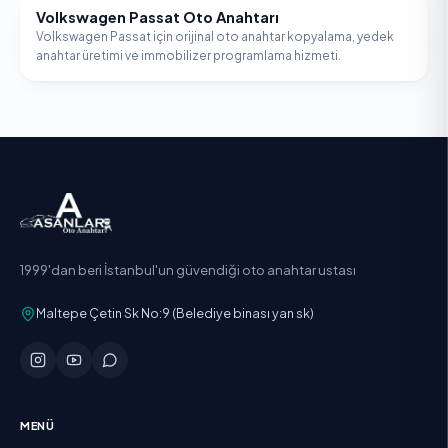
Volkswagen Passat Oto Anahtarı
VOLKSWAGEN
Volkswagen Passat için orijinal oto anahtar kopyalama, yedek
anahtar üretimi ve immobilizer programlama hizmeti.
1999'dan beri İstanbul'un güvendiği oto anahtar ustası
Maltepe Çetin Sk No:9 (Belediye binası yan sk)
MENÜ