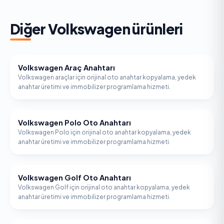
Diğer
Volkswagen
ürünleri
Volkswagen Araç Anahtarı
VOLKSWAGEN
Volkswagen araçlar için orijinal oto anahtar kopyalama, yedek
anahtar üretimi ve immobilizer programlama hizmeti.
Volkswagen Polo Oto Anahtarı
VOLKSWAGEN
Volkswagen Polo için orijinal oto anahtar kopyalama, yedek
anahtar üretimi ve immobilizer programlama hizmeti.
Volkswagen Golf Oto Anahtarı
VOLKSWAGEN
Volkswagen Golf için orijinal oto anahtar kopyalama, yedek
anahtar üretimi ve immobilizer programlama hizmeti.