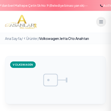
—
📞
an beri Maltepe Çetin Sk No:9 (Belediye binası yan sk)
Acil ha
Ana Sayfa
/
Ürünler
/
Volkswagen Jetta Oto Anahtarı
VOLKSWAGEN