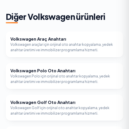
Diğer
Volkswagen
ürünleri
Volkswagen Araç Anahtarı
VOLKSWAGEN
Volkswagen araçlar için orijinal oto anahtar kopyalama, yedek
anahtar üretimi ve immobilizer programlama hizmeti.
Volkswagen Polo Oto Anahtarı
VOLKSWAGEN
Volkswagen Polo için orijinal oto anahtar kopyalama, yedek
anahtar üretimi ve immobilizer programlama hizmeti.
Volkswagen Golf Oto Anahtarı
VOLKSWAGEN
Volkswagen Golf için orijinal oto anahtar kopyalama, yedek
anahtar üretimi ve immobilizer programlama hizmeti.