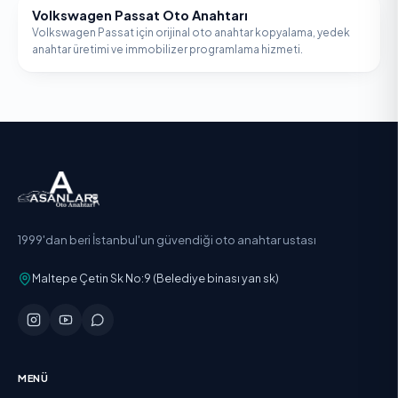
Volkswagen Passat Oto Anahtarı
VOLKSWAGEN
Volkswagen Passat için orijinal oto anahtar kopyalama, yedek
anahtar üretimi ve immobilizer programlama hizmeti.
1999'dan beri İstanbul'un güvendiği oto anahtar ustası
Maltepe Çetin Sk No:9 (Belediye binası yan sk)
MENÜ