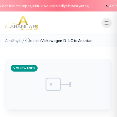
—
📞
an beri Maltepe Çetin Sk No:9 (Belediye binası yan sk)
Acil ha
Ana Sayfa
/
Ürünler
/
Volkswagen ID.4 Oto Anahtarı
VOLKSWAGEN