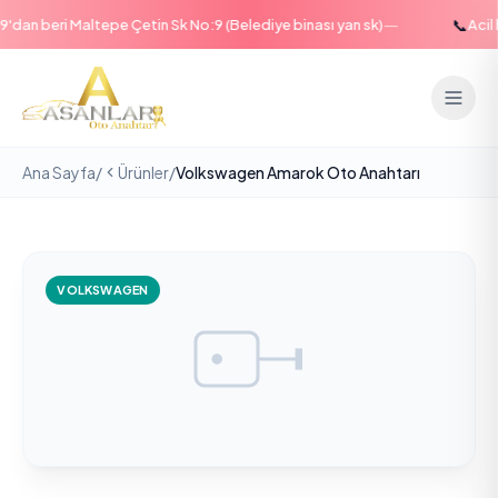
—
📞
an beri Maltepe Çetin Sk No:9 (Belediye binası yan sk)
Acil ha
Ana Sayfa
/
Ürünler
/
Volkswagen Amarok Oto Anahtarı
VOLKSWAGEN