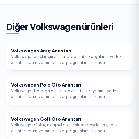
Diğer
Volkswagen
ürünleri
Volkswagen Araç Anahtarı
VOLKSWAGEN
Volkswagen araçlar için orijinal oto anahtar kopyalama, yedek
anahtar üretimi ve immobilizer programlama hizmeti.
Volkswagen Polo Oto Anahtarı
VOLKSWAGEN
Volkswagen Polo için orijinal oto anahtar kopyalama, yedek
anahtar üretimi ve immobilizer programlama hizmeti.
Volkswagen Golf Oto Anahtarı
VOLKSWAGEN
Volkswagen Golf için orijinal oto anahtar kopyalama, yedek
anahtar üretimi ve immobilizer programlama hizmeti.