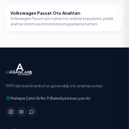
Volkswagen Passat Oto Anahtarı
VOLKSWAGEN
Volkswagen Passat için orijinal oto anahtar kopyalama, yedek
anahtar üretimi ve immobilizer programlama hizmeti.
1999'dan beri İstanbul'un güvendiği oto anahtar ustası
Maltepe Çetin Sk No:9 (Belediye binası yan sk)