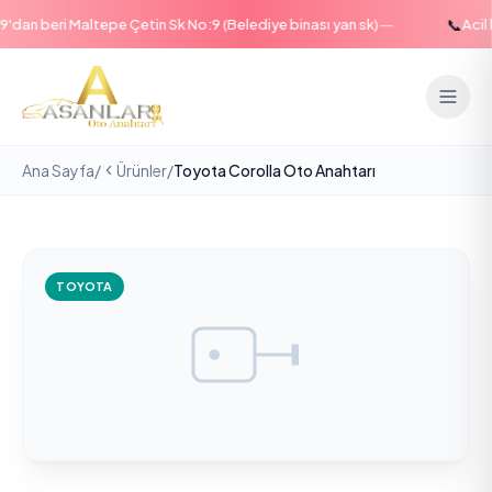
—
📞
an beri Maltepe Çetin Sk No:9 (Belediye binası yan sk)
Acil ha
Ana Sayfa
/
Ürünler
/
Toyota Corolla Oto Anahtarı
TOYOTA