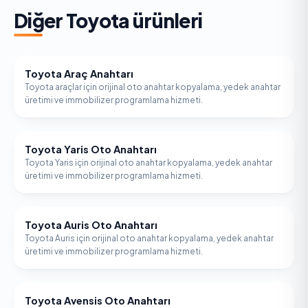
Diğer
Toyota
ürünleri
Toyota Araç Anahtarı
TOYOTA
Toyota araçlar için orijinal oto anahtar kopyalama, yedek anahtar
üretimi ve immobilizer programlama hizmeti.
Toyota Yaris Oto Anahtarı
TOYOTA
Toyota Yaris için orijinal oto anahtar kopyalama, yedek anahtar
üretimi ve immobilizer programlama hizmeti.
Toyota Auris Oto Anahtarı
TOYOTA
Toyota Auris için orijinal oto anahtar kopyalama, yedek anahtar
üretimi ve immobilizer programlama hizmeti.
Toyota Avensis Oto Anahtarı
TOYOTA