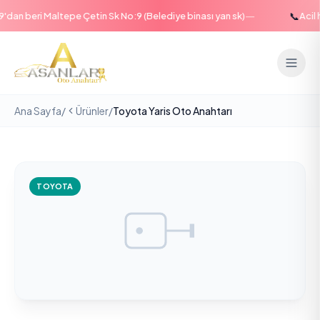
—
📞
an beri Maltepe Çetin Sk No:9 (Belediye binası yan sk)
Acil ha
Ana Sayfa
/
Ürünler
/
Toyota Yaris Oto Anahtarı
TOYOTA