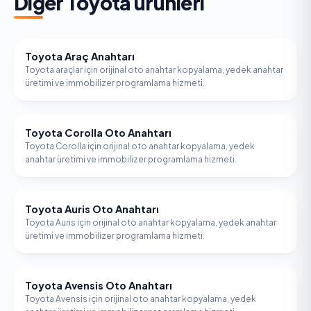
Diğer
Toyota
ürünleri
Toyota Araç Anahtarı
TOYOTA
Toyota araçlar için orijinal oto anahtar kopyalama, yedek anahtar
üretimi ve immobilizer programlama hizmeti.
Toyota Corolla Oto Anahtarı
TOYOTA
Toyota Corolla için orijinal oto anahtar kopyalama, yedek
anahtar üretimi ve immobilizer programlama hizmeti.
Toyota Auris Oto Anahtarı
TOYOTA
Toyota Auris için orijinal oto anahtar kopyalama, yedek anahtar
üretimi ve immobilizer programlama hizmeti.
Toyota Avensis Oto Anahtarı
TOYOTA
Toyota Avensis için orijinal oto anahtar kopyalama, yedek