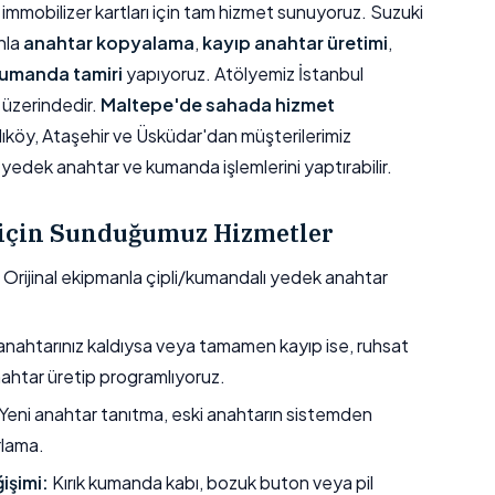
immobilizer kartları için tam hizmet sunuyoruz. Suzuki
anla
anahtar kopyalama
,
kayıp anahtar üretimi
,
umanda tamiri
yapıyoruz. Atölyemiz İstanbul
üzerindedir.
Maltepe'de sahada hizmet
dıköy, Ataşehir ve Üsküdar'dan müşterilerimiz
yedek anahtar ve kumanda işlemlerini yaptırabilir.
 için Sunduğumuz Hizmetler
Orijinal ekipmanla çipli/kumandalı yedek anahtar
nahtarınız kaldıysa veya tamamen kayıp ise, ruhsat
nahtar üretip programlıyoruz.
Yeni anahtar tanıtma, eski anahtarın sistemden
rlama.
işimi:
Kırık kumanda kabı, bozuk buton veya pil