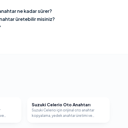
anahtar ne kadar sürer?
nahtar üretebilir misiniz?
?
Suzuki Celerio Oto Anahtarı
SUZUKI
r
Suzuki Celerio için orijinal oto anahtar
 ve
kopyalama, yedek anahtar üretimi ve
.
immobilizer programlama hizmeti.