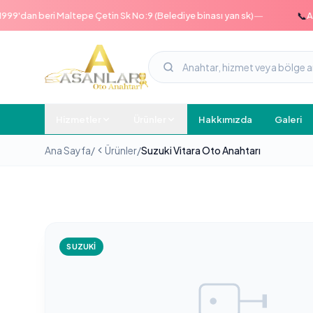
—
📞
dan beri Maltepe Çetin Sk No:9 (Belediye binası yan sk)
Acil h
Hizmetler
Ürünler
Hakkımızda
Galeri
Ana Sayfa
/
Ürünler
/
Suzuki Vitara Oto Anahtarı
SUZUKI