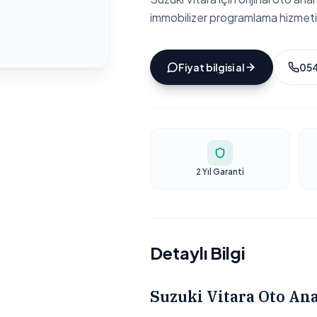
immobilizer programlama hizmeti
Fiyat bilgisi al
054
2 Yıl Garanti
Detaylı Bilgi
Suzuki Vitara Oto An