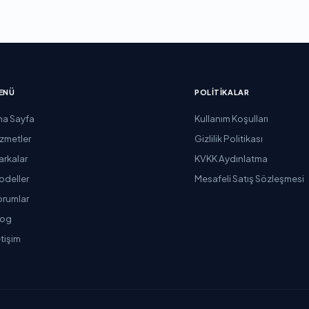
ENÜ
POLITIKALAR
na Sayfa
Kullanım Koşulları
izmetler
Gizlilik Politikası
arkalar
KVKK Aydınlatma
odeller
Mesafeli Satış Sözleşmesi
orumlar
log
etişim