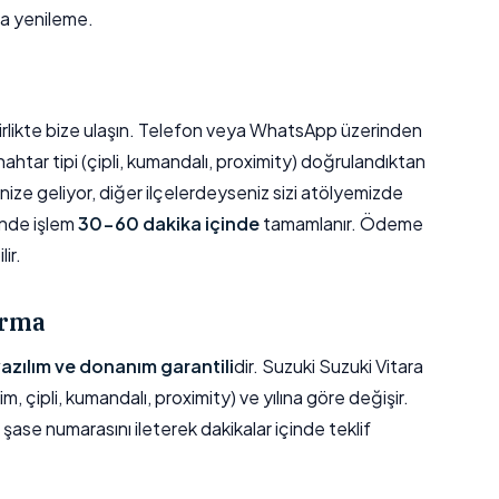
a yenileme.
e birlikte bize ulaşın. Telefon veya WhatsApp üzerinden
anahtar tipi (çipli, kumandalı, proximity) doğrulandıktan
ize geliyor, diğer ilçelerdeyseniz sizi atölyemizde
inde işlem
30-60 dakika içinde
tamamlanır. Ödeme
ir.
ırma
 yazılım ve donanım garantili
dir. Suzuki Suzuki Vitara
im, çipli, kumandalı, proximity) ve yılına göre değişir.
n şase numarasını ileterek dakikalar içinde teklif