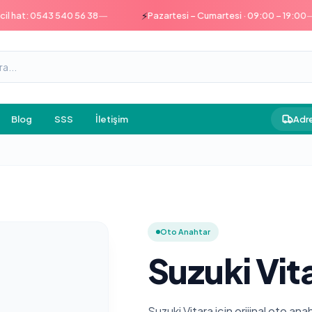
—
—
⚡
at: 0543 540 56 38
Pazartesi – Cumartesi · 09:00 – 19:00
Blog
SSS
İletişim
Adre
Oto Anahtar
Suzuki Vit
Suzuki Vitara için orijinal oto a