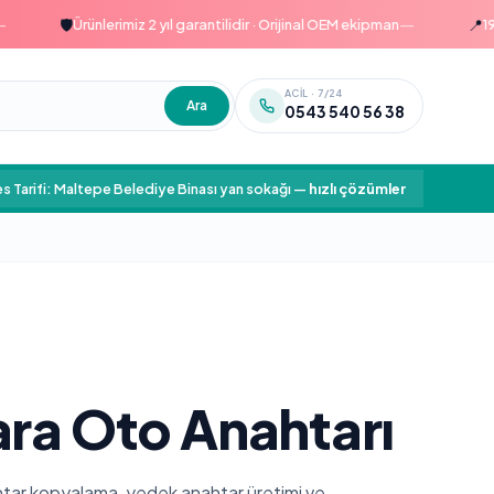
—
🛡️
📍
Ürünlerimiz 2 yıl garantilidir · Orijinal OEM ekipman
1999'd
ACIL · 7/24
Ara
0543 540 56 38
s Tarifi: Maltepe Belediye Binası yan sokağı
—
hızlı çözümler
ara Oto Anahtarı
nahtar kopyalama, yedek anahtar üretimi ve