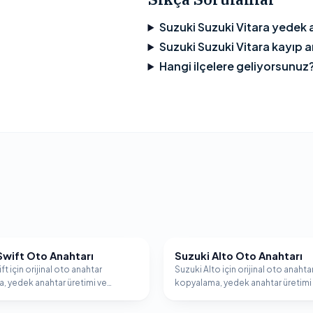
Suzuki Suzuki Vitara yedek 
Suzuki Suzuki Vitara kayıp a
Hangi ilçelere geliyorsunuz
Swift Oto Anahtarı
Suzuki Alto Oto Anahtarı
SUZUKI
ft için orijinal oto anahtar
Suzuki Alto için orijinal oto anahta
, yedek anahtar üretimi ve
kopyalama, yedek anahtar üretimi
er programlama hizmeti.
immobilizer programlama hizmeti