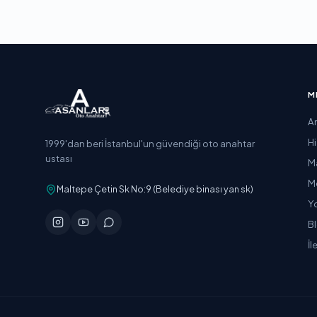
M
A
H
1999'dan beri İstanbul'un güvendiği oto anahtar
ustası
M
M
Maltepe Çetin Sk No:9 (Belediye binası yan sk)
Y
B
İl