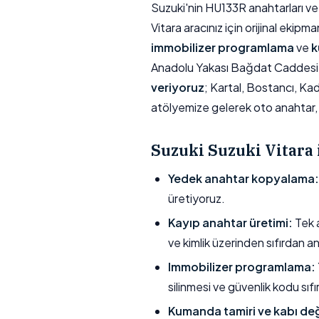
Suzuki'nin HU133R anahtarları ve 
Vitara aracınız için orijinal ekipm
immobilizer programlama
ve
k
Anadolu Yakası Bağdat Caddesi 
veriyoruz
; Kartal, Bostancı, Ka
atölyemize gelerek oto anahtar, 
Suzuki Suzuki Vitara
Yedek anahtar kopyalama:
üretiyoruz.
Kayıp anahtar üretimi:
Tek a
ve kimlik üzerinden sıfırdan a
Immobilizer programlama:
silinmesi ve güvenlik kodu sıfı
Kumanda tamiri ve kabı değ