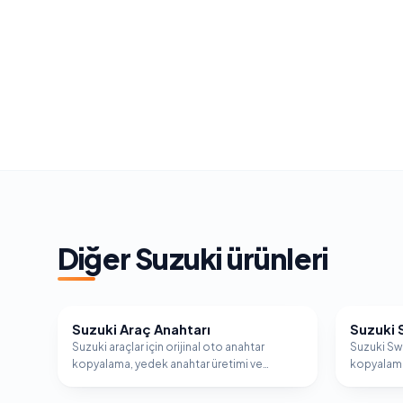
Diğer
Suzuki
ürünleri
Suzuki Araç Anahtarı
Suzuki 
SUZUKI
SUZUKI
Suzuki araçlar için orijinal oto anahtar
Suzuki Swi
kopyalama, yedek anahtar üretimi ve
kopyalama
immobilizer programlama hizmeti.
immobiliz