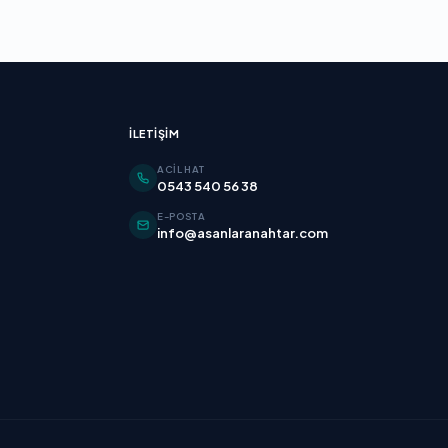
İLETIŞIM
ACIL HAT
0543 540 56 38
E-POSTA
info@asanlaranahtar.com