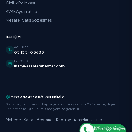
Gizlilik Politikası
KVKK Aydınlatma
Mesafeli Satış Sözleşmesi
İLETIŞIM
ACIL HAT
0543 540 56 38
E-POSTA
info@asanlaranahtar.com
OTO ANAHTAR BÖLGELERIMIZ
Sahada çilingir ve acil kapı açma hizmeti yalnızca Maltepe'de; diğer
ilçelerden müşterilerimiz atölyemize gelebilir.
·
·
·
·
·
Maltepe
Kartal
Bostancı
Kadıköy
Ataşehir
Üsküdar