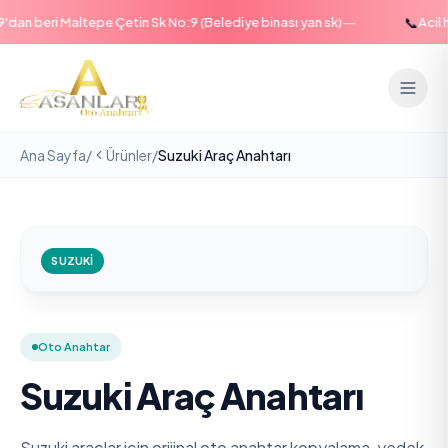
—
📞
dan beri Maltepe Çetin Sk No:9 (Belediye binası yan sk)
Acil h
Ana Sayfa
/
Ürünler
/
Suzuki Araç Anahtarı
SUZUKI
Oto Anahtar
Suzuki Araç Anahtarı
Suzuki araçlar için orijinal oto anahtar kopyalama, yedek