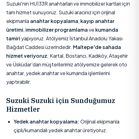
Suzuki'nin HU133R anahtarları ve immobilizer kartları için
tam hizmet sunuyoruz. Suzuki aracınız için orijinal
ekipmanla
anahtar kopyalama
,
kayıp anahtar
üretimi
,
immobilizer programlama
ve
kumanda
tamiri
yapıyoruz. Atölyemiz İstanbul Anadolu Yakası
Bağdat Caddesi üzerindedir.
Maltepe'de sahada
hizmet veriyoruz
; Kartal, Bostancı, Kadıköy, Ataşehir
ve Üsküdar'dan müşterilerimiz atölyemize gelerek oto
anahtar, yedek anahtar ve kumanda işlemlerini
yaptırabilir.
Suzuki Suzuki için Sunduğumuz
Hizmetler
Yedek anahtar kopyalama:
Orijinal ekipmanla
çipli/kumandalı yedek anahtar üretiyoruz.