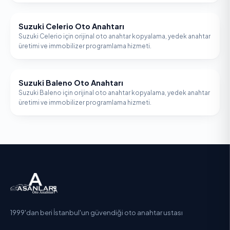
Suzuki Celerio Oto Anahtarı
SUZUKI
Suzuki Celerio için orijinal oto anahtar kopyalama, yedek anahtar
üretimi ve immobilizer programlama hizmeti.
Suzuki Baleno Oto Anahtarı
SUZUKI
Suzuki Baleno için orijinal oto anahtar kopyalama, yedek anahtar
üretimi ve immobilizer programlama hizmeti.
1999'dan beri İstanbul'un güvendiği oto anahtar ustası