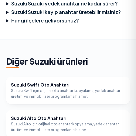
Suzuki Suzuki yedek anahtar ne kadar sürer?
Suzuki Suzuki kayıp anahtar üretebilir misiniz?
Hangi ilçelere geliyorsunuz?
Diğer
Suzuki
ürünleri
Suzuki Swift Oto Anahtarı
SUZUKI
Suzuki Swift için orijinal oto anahtar kopyalama, yedek anahtar
üretimi ve immobilizer programlama hizmeti.
Suzuki Alto Oto Anahtarı
SUZUKI
Suzuki Alto için orijinal oto anahtar kopyalama, yedek anahtar
üretimi ve immobilizer programlama hizmeti.