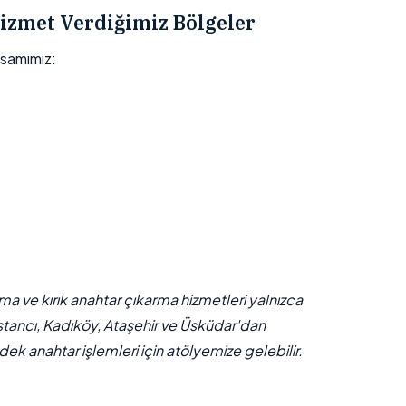
izmet Verdiğimiz Bölgeler
psamımız:
çma ve kırık anahtar çıkarma hizmetleri yalnızca
stancı, Kadıköy, Ataşehir ve Üsküdar'dan
ek anahtar işlemleri için atölyemize gelebilir.