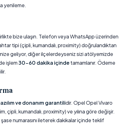
a yenileme.
e birlikte bize ulaşın. Telefon veya WhatsApp üzerinden
ahtar tipi (çipli, kumandalı, proximity) doğrulandıktan
ize geliyor, diğer ilçelerdeyseniz sizi atölyemizde
de işlem
30-60 dakika içinde
tamamlanır. Ödeme
ir.
ırma
 yazılım ve donanım garantili
dir. Opel Opel Vivaro
im, çipli, kumandalı, proximity) ve yılına göre değişir.
n şase numarasını ileterek dakikalar içinde teklif