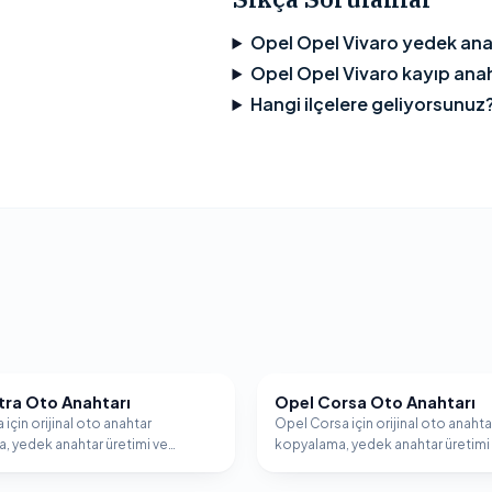
Opel Opel Vivaro yedek ana
Opel Opel Vivaro kayıp anaht
Hangi ilçelere geliyorsunuz
tra Oto Anahtarı
Opel Corsa Oto Anahtarı
OPEL
 için orijinal oto anahtar
Opel Corsa için orijinal oto anahta
, yedek anahtar üretimi ve
kopyalama, yedek anahtar üretimi
er programlama hizmeti.
immobilizer programlama hizmeti