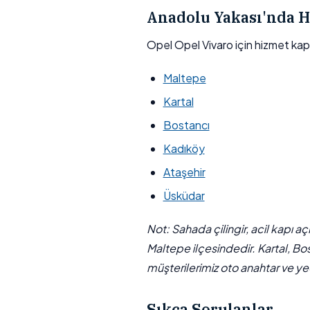
Anadolu Yakası'nda H
Opel Opel Vivaro için hizmet ka
Maltepe
Kartal
Bostancı
Kadıköy
Ataşehir
Üsküdar
Not: Sahada çilingir, acil kapı a
Maltepe ilçesindedir. Kartal, Bo
müşterilerimiz oto anahtar ve yed
Sıkça Sorulanlar