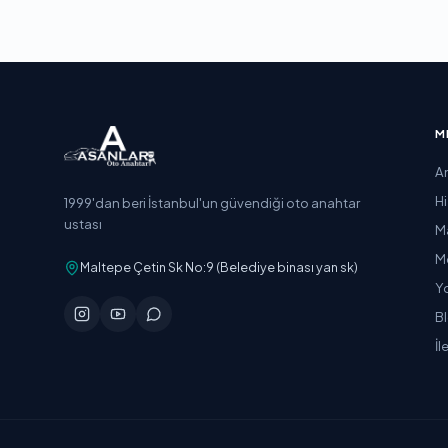
M
A
H
1999'dan beri İstanbul'un güvendiği oto anahtar
ustası
M
M
Maltepe Çetin Sk No:9 (Belediye binası yan sk)
Y
B
İl