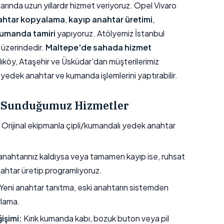
ında uzun yıllardır hizmet veriyoruz. Opel Vivaro
ahtar kopyalama
,
kayıp anahtar üretimi
,
umanda tamiri
yapıyoruz. Atölyemiz İstanbul
üzerindedir.
Maltepe'de sahada hizmet
dıköy, Ataşehir ve Üsküdar'dan müşterilerimiz
yedek anahtar ve kumanda işlemlerini yaptırabilir.
n Sunduğumuz Hizmetler
Orijinal ekipmanla çipli/kumandalı yedek anahtar
nahtarınız kaldıysa veya tamamen kayıp ise, ruhsat
nahtar üretip programlıyoruz.
Yeni anahtar tanıtma, eski anahtarın sistemden
rlama.
işimi:
Kırık kumanda kabı, bozuk buton veya pil