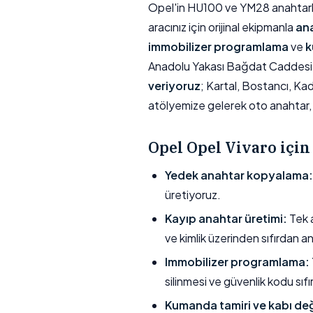
Opel'in HU100 ve YM28 anahtarlar
aracınız için orijinal ekipmanla
an
immobilizer programlama
ve
k
Anadolu Yakası Bağdat Caddesi 
veriyoruz
; Kartal, Bostancı, Ka
atölyemize gelerek oto anahtar, 
Opel Opel Vivaro içi
Yedek anahtar kopyalama:
üretiyoruz.
Kayıp anahtar üretimi:
Tek a
ve kimlik üzerinden sıfırdan a
Immobilizer programlama:
silinmesi ve güvenlik kodu sıfı
Kumanda tamiri ve kabı değ