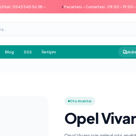
—
—
⚡
at: 0543 540 56 38
Pazartesi – Cumartesi · 09:00 – 19:00
Blog
SSS
İletişim
Adre
Oto Anahtar
Opel Vivar
Opel Vivaro için orijinal oto ana