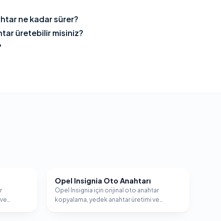
htar ne kadar sürer?
ar üretebilir misiniz?
?
Opel Insignia Oto Anahtarı
OPEL
r
Opel Insignia için orijinal oto anahtar
 ve
kopyalama, yedek anahtar üretimi ve
.
immobilizer programlama hizmeti.