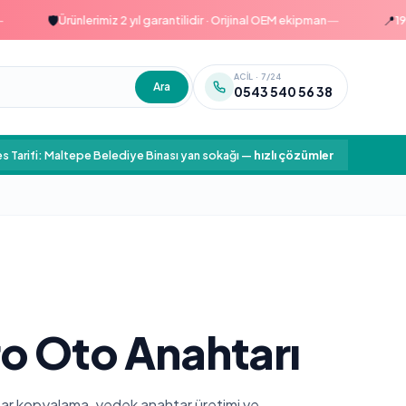
—
🛡️
📍
Ürünlerimiz 2 yıl garantilidir · Orijinal OEM ekipman
1999'da
ACIL · 7/24
Ara
0543 540 56 38
s Tarifi: Maltepe Belediye Binası yan sokağı
—
hızlı çözümler
o Oto Anahtarı
htar kopyalama, yedek anahtar üretimi ve