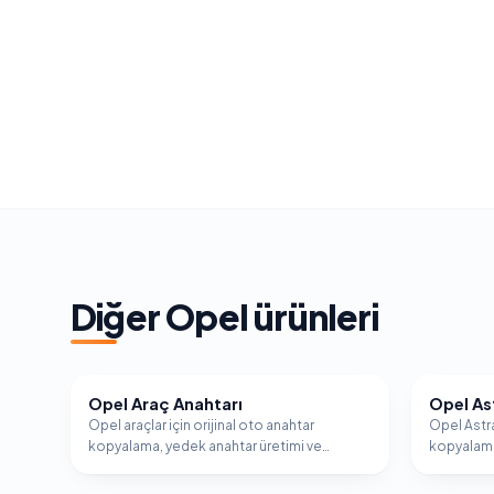
Diğer
Opel
ürünleri
Opel Araç Anahtarı
Opel As
OPEL
OPEL
Opel araçlar için orijinal oto anahtar
Opel Astra
kopyalama, yedek anahtar üretimi ve
kopyalama
immobilizer programlama hizmeti.
immobiliz