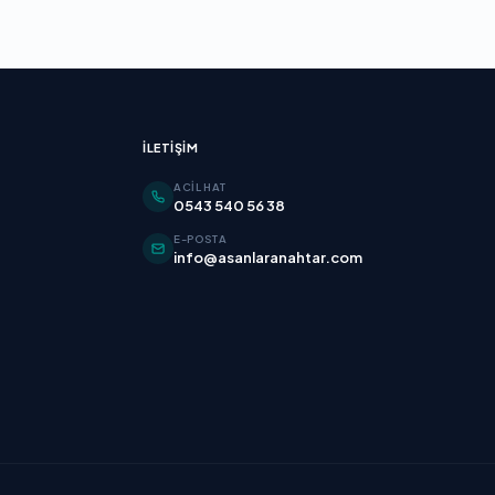
İLETIŞIM
ACIL HAT
0543 540 56 38
E-POSTA
info@asanlaranahtar.com