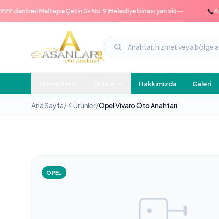
—
📞
dan beri Maltepe Çetin Sk No:9 (Belediye binası yan sk)
Acil h
Hizmetler
Ürünler
Hakkımızda
Galeri
Ana Sayfa
/
Ürünler
/
Opel Vivaro Oto Anahtarı
OPEL