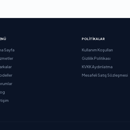
ENÜ
POLITIKALAR
na Sayfa
Kullanım Koşulları
izmetler
Gizlilik Politikası
arkalar
KVKK Aydınlatma
odeller
Mesafeli Satış Sözleşmesi
orumlar
log
etişim