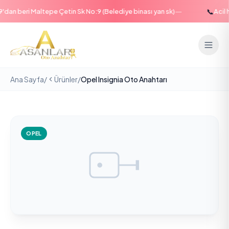
—
📞
an beri Maltepe Çetin Sk No:9 (Belediye binası yan sk)
Acil ha
Ana Sayfa
/
Ürünler
/
Opel Insignia Oto Anahtarı
OPEL