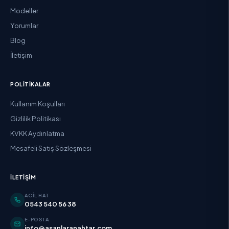
Modeller
Yorumlar
Blog
İletişim
POLITIKALAR
Kullanım Koşulları
Gizlilik Politikası
KVKK Aydınlatma
Mesafeli Satış Sözleşmesi
İLETIŞIM
ACIL HAT
0543 540 56 38
E-POSTA
info@asanlaranahtar.com