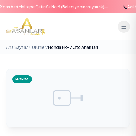
—
📞
an beri Maltepe Çetin Sk No:9 (Belediye binası yan sk)
Acil ha
Ana Sayfa
/
Ürünler
/
Honda FR-V Oto Anahtarı
HONDA