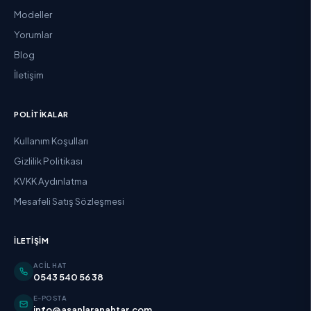
Modeller
Yorumlar
Blog
İletişim
POLITIKALAR
Kullanım Koşulları
Gizlilik Politikası
KVKK Aydınlatma
Mesafeli Satış Sözleşmesi
İLETIŞIM
ACIL HAT
0543 540 56 38
E-POSTA
info@asanlaranahtar.com