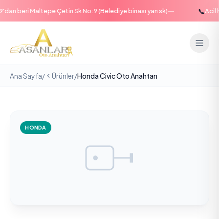
—
📞
an beri Maltepe Çetin Sk No:9 (Belediye binası yan sk)
Acil ha
Ana Sayfa
/
Ürünler
/
Honda Civic Oto Anahtarı
HONDA