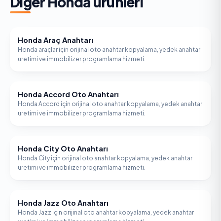
Diğer
Honda
ürünleri
Honda Araç Anahtarı
HONDA
Honda araçlar için orijinal oto anahtar kopyalama, yedek anahtar
üretimi ve immobilizer programlama hizmeti.
Honda Accord Oto Anahtarı
HONDA
Honda Accord için orijinal oto anahtar kopyalama, yedek anahtar
üretimi ve immobilizer programlama hizmeti.
Honda City Oto Anahtarı
HONDA
Honda City için orijinal oto anahtar kopyalama, yedek anahtar
üretimi ve immobilizer programlama hizmeti.
Honda Jazz Oto Anahtarı
HONDA
Honda Jazz için orijinal oto anahtar kopyalama, yedek anahtar