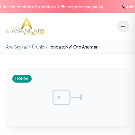
—
📞
an beri Maltepe Çetin Sk No:9 (Belediye binası yan sk)
Acil ha
Ana Sayfa
/
Ürünler
/
Honda e:Ny1 Oto Anahtarı
HONDA