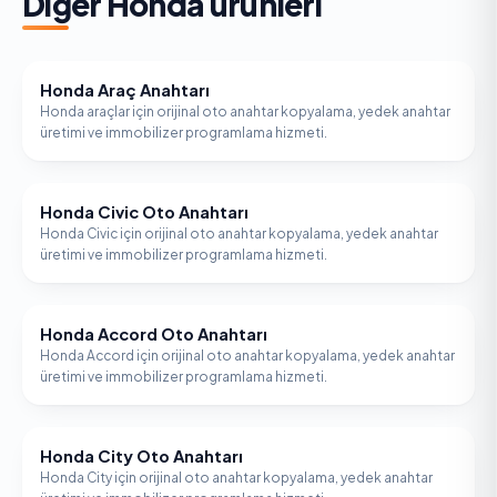
Diğer
Honda
ürünleri
Honda Araç Anahtarı
HONDA
Honda araçlar için orijinal oto anahtar kopyalama, yedek anahtar
üretimi ve immobilizer programlama hizmeti.
Honda Civic Oto Anahtarı
HONDA
Honda Civic için orijinal oto anahtar kopyalama, yedek anahtar
üretimi ve immobilizer programlama hizmeti.
Honda Accord Oto Anahtarı
HONDA
Honda Accord için orijinal oto anahtar kopyalama, yedek anahtar
üretimi ve immobilizer programlama hizmeti.
Honda City Oto Anahtarı
HONDA
Honda City için orijinal oto anahtar kopyalama, yedek anahtar