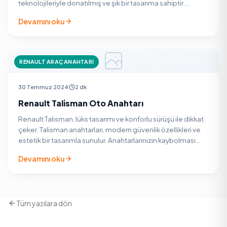
teknolojileriyle donatılmış ve şık bir tasarıma sahiptir.
Anahtarlarınızın kaybolması veya hasar görmesi…
Devamını oku
RENAULT ARAÇ ANAHTARI
30 Temmuz 2024
2 dk
Renault Talisman Oto Anahtarı
Renault Talisman, lüks tasarımı ve konforlu sürüşü ile dikkat
çeker. Talisman anahtarları, modern güvenlik özellikleri ve
estetik bir tasarımla sunulur. Anahtarlarınızın kaybolması
veya hasar görmesi durumunda, Oto…
Devamını oku
Tüm yazılara dön