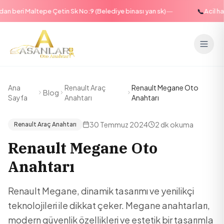
—
📞
 beri Maltepe Çetin Sk No:9 (Belediye binası yan sk)
Acil hat:
Ana
Renault Araç
Renault Megane Oto
Blog
Sayfa
Anahtarı
Anahtarı
30 Temmuz 2024
2 dk
okuma
Renault Araç Anahtarı
Renault Megane Oto
Anahtarı
Renault Megane, dinamik tasarımı ve yenilikçi
teknolojileri ile dikkat çeker. Megane anahtarları,
modern güvenlik özellikleri ve estetik bir tasarımla