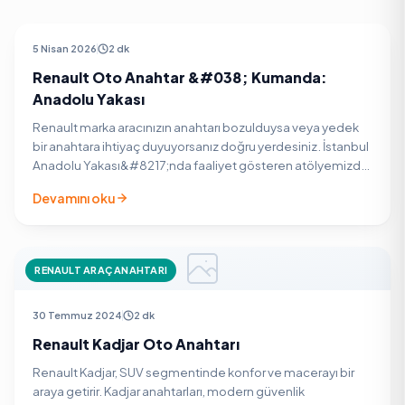
RENAULT ARAÇ ANAHTARI
5 Nisan 2026
2 dk
Renault Oto Anahtar &#038; Kumanda:
Anadolu Yakası
Renault marka aracınızın anahtarı bozulduysa veya yedek
bir anahtara ihtiyaç duyuyorsanız doğru yerdesiniz. İstanbul
Anadolu Yakası&#8217;nda faaliyet gösteren atölyemizde,
Renault araçlarınız için yüksek teknolojili…
Devamını oku
RENAULT ARAÇ ANAHTARI
30 Temmuz 2024
2 dk
Renault Kadjar Oto Anahtarı
Renault Kadjar, SUV segmentinde konfor ve macerayı bir
araya getirir. Kadjar anahtarları, modern güvenlik