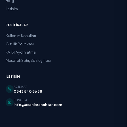
Blog
İletişim
POLITIKALAR
Kullanım Koşulları
Gizlilik Politikası
KVKK Aydınlatma
Mesafeli Satış Sözleşmesi
İLETIŞIM
ACIL HAT
0543 540 56 38
E-POSTA
info@asanlaranahtar.com