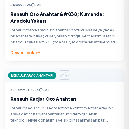
RENAULT ARAÇ ANAHTARI
5 Nisan 2026
2 dk
Renault Oto Anahtar &#038; Kumanda:
Anadolu Yakası
Renault marka aracınızın anahtarı bozulduysa veya yedek
bir anahtara ihtiyaç duyuyorsanız doğru yerdesiniz. İstanbul
Anadolu Yakası&#8217;nda faaliyet gösteren atölyemizde,
Renault araçlarınız için yüksek teknolojili…
Devamını oku
RENAULT ARAÇ ANAHTARI
30 Temmuz 2024
2 dk
Renault Kadjar Oto Anahtarı
Renault Kadjar, SUV segmentinde konfor ve macerayı bir
araya getirir. Kadjar anahtarları, modern güvenlik
teknolojileriyle donatılmış ve şık bir tasarıma sahiptir.
Anahtarlarınızın kaybolması veya hasar görmesi…