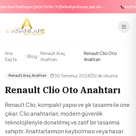
—
📞
n beri Maltepe Çetin Sk No:9 (Belediye binası yan sk)
Acil hat
Ana
Renault Araç
Renault Clio Oto
Blog
Sayfa
Anahtarı
Anahtarı
30 Temmuz 2024
2 dk
okuma
Renault Araç Anahtarı
Renault Clio Oto Anahtarı
Renault Clio, kompakt yapısı ve şık tasarımı ile öne
çıkar. Clio anahtarları, modern güvenlik
teknolojileriyle donatılmış ve zarif bir tasarıma
sahiptir. Anahtarlarınızın kaybolması veya hasar