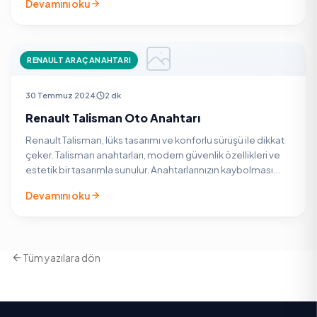
Devamını oku
RENAULT ARAÇ ANAHTARI
30 Temmuz 2024
2 dk
Renault Talisman Oto Anahtarı
Renault Talisman, lüks tasarımı ve konforlu sürüşü ile dikkat
çeker. Talisman anahtarları, modern güvenlik özellikleri ve
estetik bir tasarımla sunulur. Anahtarlarınızın kaybolması
veya hasar görmesi durumunda, Oto…
Devamını oku
Tüm yazılara dön