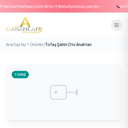
—
📞
dan beri Maltepe Çetin Sk No:9 (Belediye binası yan sk)
Acil h
Ana Sayfa
/
Ürünler
/
Tofaş Şahin Oto Anahtarı
TOFAŞ