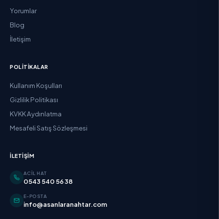
Yorumlar
Blog
İletişim
POLITIKALAR
Kullanım Koşulları
Gizlilik Politikası
KVKK Aydınlatma
Mesafeli Satış Sözleşmesi
İLETIŞIM
ACIL HAT
0543 540 56 38
E-POSTA
info@asanlaranahtar.com