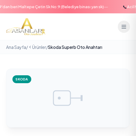
—
📞
an beri Maltepe Çetin Sk No:9 (Belediye binası yan sk)
Acil ha
Ana Sayfa
/
Ürünler
/
Skoda Superb Oto Anahtarı
SKODA