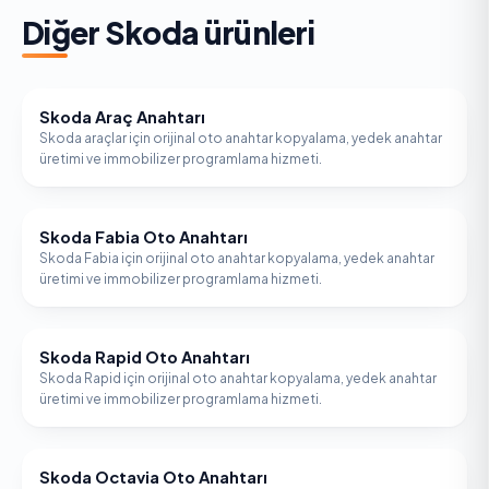
Diğer
Skoda
ürünleri
Skoda Araç Anahtarı
SKODA
Skoda araçlar için orijinal oto anahtar kopyalama, yedek anahtar
üretimi ve immobilizer programlama hizmeti.
Skoda Fabia Oto Anahtarı
SKODA
Skoda Fabia için orijinal oto anahtar kopyalama, yedek anahtar
üretimi ve immobilizer programlama hizmeti.
Skoda Rapid Oto Anahtarı
SKODA
Skoda Rapid için orijinal oto anahtar kopyalama, yedek anahtar
üretimi ve immobilizer programlama hizmeti.
Skoda Octavia Oto Anahtarı
SKODA