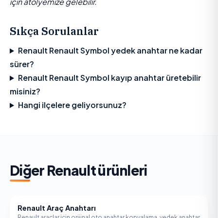
için atölyemize gelebilir.
Sıkça Sorulanlar
Renault Renault Symbol yedek anahtar ne kadar
sürer?
Renault Renault Symbol kayıp anahtar üretebilir
misiniz?
Hangi ilçelere geliyorsunuz?
Diğer
Renault
ürünleri
Renault Araç Anahtarı
RENAULT
Renault araçlar için orijinal oto anahtar kopyalama, yedek anahtar