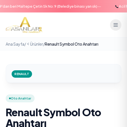
—
📞
an beri Maltepe Çetin Sk No:9 (Belediye binası yan sk)
Acil ha
Ana Sayfa
/
Ürünler
/
Renault Symbol Oto Anahtarı
RENAULT
Oto Anahtar
Renault Symbol Oto
Anahtarı