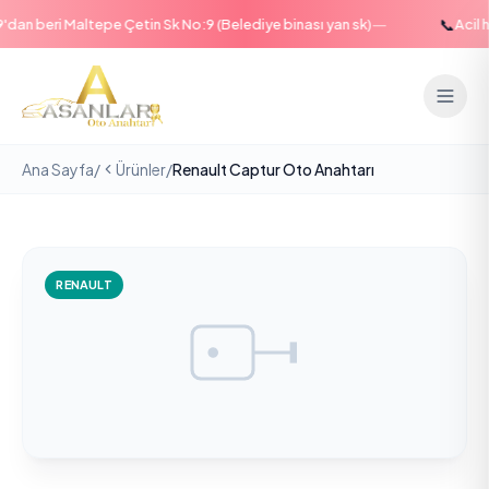
—
📞
an beri Maltepe Çetin Sk No:9 (Belediye binası yan sk)
Acil ha
Ana Sayfa
/
Ürünler
/
Renault Captur Oto Anahtarı
RENAULT