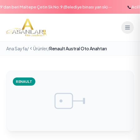
—
📞
an beri Maltepe Çetin Sk No:9 (Belediye binası yan sk)
Acil ha
Ana Sayfa
/
Ürünler
/
Renault Austral Oto Anahtarı
RENAULT