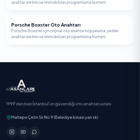
anahtar üretimi ve immobilizer programlama hizmeti.
Porsche Boxster Oto Anahtarı
PORSCHE
Porsche Boxster için orijinal oto anahtar kopyalama, yedek
anahtar üretimi ve immobilizer programlama hizmeti.
1999'dan beri İstanbul'un güvendiği oto anahtar ustası
Maltepe Çetin Sk No:9 (Belediye binası yan sk)