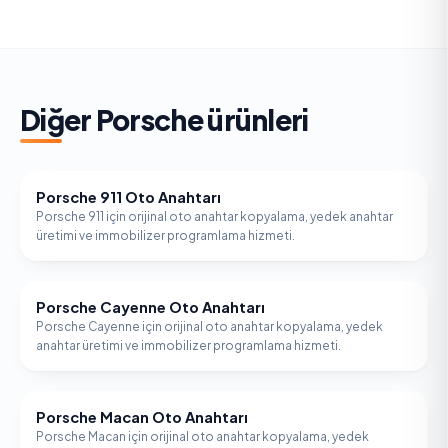
Diğer
Porsche
ürünleri
Porsche 911 Oto Anahtarı
PORSCHE
Porsche 911 için orijinal oto anahtar kopyalama, yedek anahtar
üretimi ve immobilizer programlama hizmeti.
Porsche Cayenne Oto Anahtarı
PORSCHE
Porsche Cayenne için orijinal oto anahtar kopyalama, yedek
anahtar üretimi ve immobilizer programlama hizmeti.
Porsche Macan Oto Anahtarı
PORSCHE
Porsche Macan için orijinal oto anahtar kopyalama, yedek