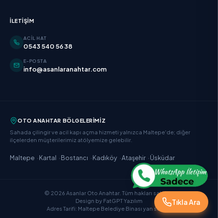
İLETIŞIM
ACIL HAT
0543 540 56 38
E-POSTA
info@asanlaranahtar.com
OTO ANAHTAR BÖLGELERIMIZ
Sahada çilingir ve acil kapı açma hizmeti yalnızca Maltepe'de; diğer
ilçelerden müşterilerimiz atölyemize gelebilir.
·
·
·
·
·
Maltepe
Kartal
Bostancı
Kadıköy
Ataşehir
Üsküdar
©
2026
Asanlar Oto Anahtar
. Tüm hakları saklıdır.
Design by
FatGPT Yazılım
Tıkla Ara
Adres Tarifi: Maltepe Belediye Binası yan sokağı