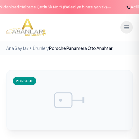
—
📞
dan beri Maltepe Çetin Sk No:9 (Belediye binası yan sk)
Acil h
Ana Sayfa
/
Ürünler
/
Porsche Panamera Oto Anahtarı
PORSCHE