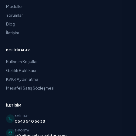
Modeller
Yorumlar
Blog
İletişim
POLITIKALAR
Kullanım Koşulları
Gizlilik Politikası
KVKK Aydınlatma
Mesafeli Satış Sözleşmesi
İLETIŞIM
ACIL HAT
0543 540 56 38
E-POSTA
info@asanlaranahtar.com