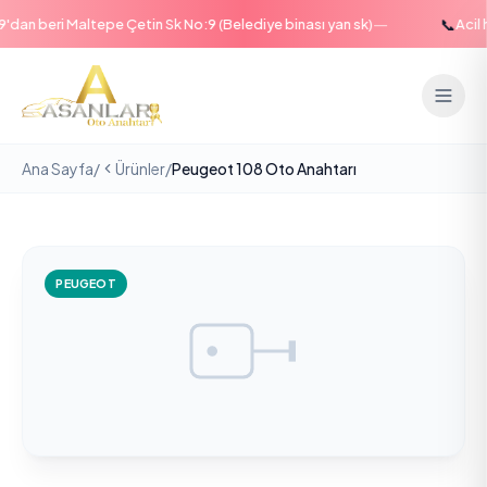
—
📞
an beri Maltepe Çetin Sk No:9 (Belediye binası yan sk)
Acil ha
Ana Sayfa
/
Ürünler
/
Peugeot 108 Oto Anahtarı
PEUGEOT