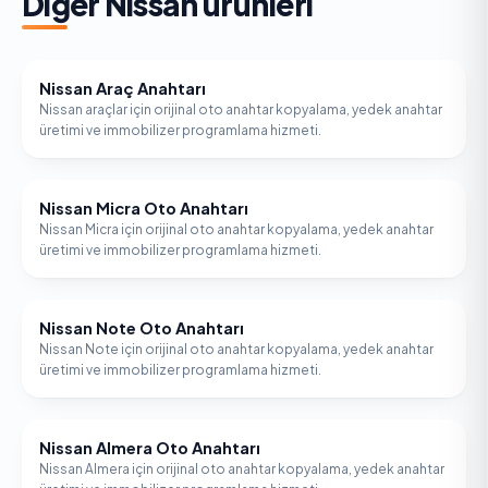
Diğer
Nissan
ürünleri
Nissan Araç Anahtarı
NISSAN
Nissan araçlar için orijinal oto anahtar kopyalama, yedek anahtar
üretimi ve immobilizer programlama hizmeti.
Nissan Micra Oto Anahtarı
NISSAN
Nissan Micra için orijinal oto anahtar kopyalama, yedek anahtar
üretimi ve immobilizer programlama hizmeti.
Nissan Note Oto Anahtarı
NISSAN
Nissan Note için orijinal oto anahtar kopyalama, yedek anahtar
üretimi ve immobilizer programlama hizmeti.
Nissan Almera Oto Anahtarı
NISSAN
Nissan Almera için orijinal oto anahtar kopyalama, yedek anahtar