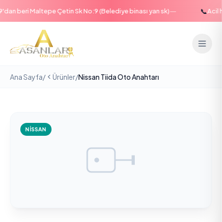
—
📞
an beri Maltepe Çetin Sk No:9 (Belediye binası yan sk)
Acil ha
Ana Sayfa
/
Ürünler
/
Nissan Tiida Oto Anahtarı
NISSAN