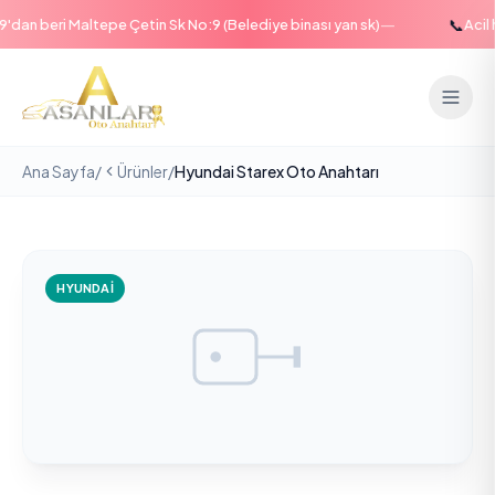
—
📞
an beri Maltepe Çetin Sk No:9 (Belediye binası yan sk)
Acil ha
Ana Sayfa
/
Ürünler
/
Hyundai Starex Oto Anahtarı
HYUNDAI