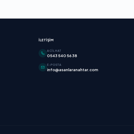
İLETIŞIM
ACIL HAT
0543 540 56 38
E-POSTA
info@asanlaranahtar.com