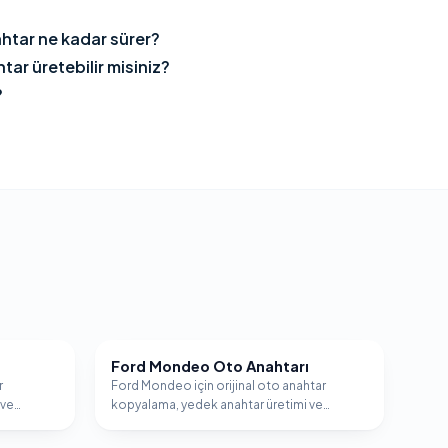
htar ne kadar sürer?
ar üretebilir misiniz?
?
Ford Mondeo Oto Anahtarı
FORD
r
Ford Mondeo için orijinal oto anahtar
 ve
kopyalama, yedek anahtar üretimi ve
.
immobilizer programlama hizmeti.