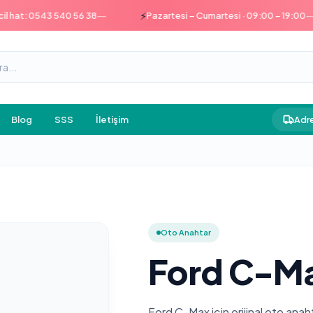
—
—
⚡
t: 0543 540 56 38
Pazartesi – Cumartesi · 09:00 – 19:00
Blog
SSS
İletişim
Adre
Oto Anahtar
Ford C-Ma
Ford C-Max için orijinal oto ana