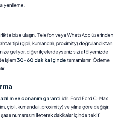
a yenileme.
e birlikte bize ulaşın. Telefon veya WhatsApp üzerinden
htar tipi (çipli, kumandalı, proximity) doğrulandıktan
ize geliyor, diğer ilçelerdeyseniz sizi atölyemizde
de işlem
30-60 dakika içinde
tamamlanır. Ödeme
ir.
ırma
 yazılım ve donanım garantili
dir. Ford Ford C-Max
im, çipli, kumandalı, proximity) ve yılına göre değişir.
n şase numarasını ileterek dakikalar içinde teklif