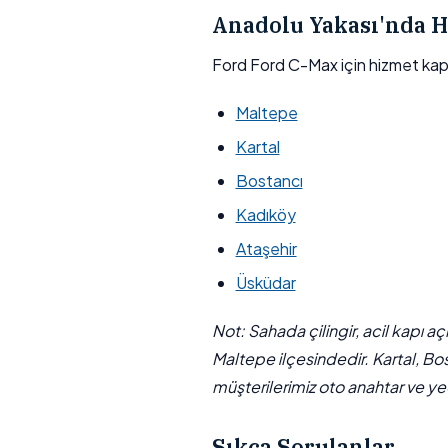
Anadolu Yakası'nda H
Ford Ford C-Max için hizmet ka
Maltepe
Kartal
Bostancı
Kadıköy
Ataşehir
Üsküdar
Not: Sahada çilingir, acil kapı a
Maltepe ilçesindedir. Kartal, Bo
müşterilerimiz oto anahtar ve yed
Sıkça Sorulanlar