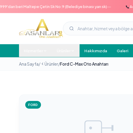
—
📞
an beri Maltepe Çetin Sk No:9 (Belediye binası yan sk)
Acil ha
Hizmetler
Ürünler
Hakkımızda
Galeri
Ana Sayfa
/
Ürünler
/
Ford C-Max Oto Anahtarı
FORD