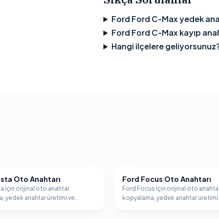
Ford Ford C-Max yedek ana
Ford Ford C-Max kayıp anaht
Hangi ilçelere geliyorsunuz
esta Oto Anahtarı
Ford Focus Oto Anahtarı
FORD
a için orijinal oto anahtar
Ford Focus için orijinal oto anahta
, yedek anahtar üretimi ve
kopyalama, yedek anahtar üretimi
er programlama hizmeti.
immobilizer programlama hizmeti