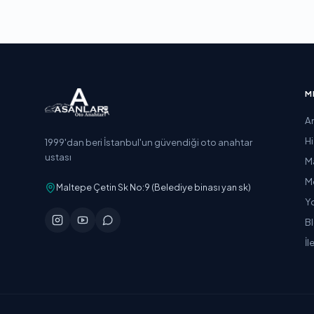
M
A
H
1999'dan beri İstanbul'un güvendiği oto anahtar
ustası
M
M
Maltepe Çetin Sk No:9 (Belediye binası yan sk)
Y
B
İl