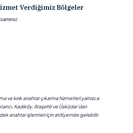
izmet Verdiğimiz Bölgeler
psamımız:
çma ve kırık anahtar çıkarma hizmetleri yalnızca
stancı, Kadıköy, Ataşehir ve Üsküdar'dan
ek anahtar işlemleri için atölyemize gelebilir.