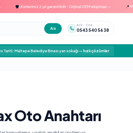
—
🛡️
📍
Ürünlerimiz 2 yıl garantilidir · Orijinal OEM ekipman
1999'da
ACIL · 7/24
Ara
0543 540 56 38
s Tarifi: Maltepe Belediye Binası yan sokağı
—
hızlı çözümler
x Oto Anahtarı
htar kopyalama, yedek anahtar üretimi ve