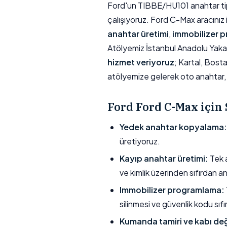
Ford'un TIBBE/HU101 anahtar tiple
çalışıyoruz. Ford C-Max aracınız i
anahtar üretimi
,
immobilizer 
Atölyemiz İstanbul Anadolu Yaka
hizmet veriyoruz
; Kartal, Bost
atölyemize gelerek oto anahtar, 
Ford Ford C-Max içi
Yedek anahtar kopyalama:
üretiyoruz.
Kayıp anahtar üretimi:
Tek a
ve kimlik üzerinden sıfırdan a
Immobilizer programlama:
silinmesi ve güvenlik kodu sıfı
Kumanda tamiri ve kabı değ