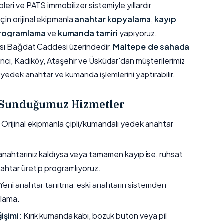
ri ve PATS immobilizer sistemiyle yıllardır
çin orijinal ekipmanla
anahtar kopyalama
,
kayıp
programlama
ve
kumanda tamiri
yapıyoruz.
sı Bağdat Caddesi üzerindedir.
Maltepe'de sahada
ancı, Kadıköy, Ataşehir ve Üsküdar'dan müşterilerimiz
yedek anahtar ve kumanda işlemlerini yaptırabilir.
n Sunduğumuz Hizmetler
Orijinal ekipmanla çipli/kumandalı yedek anahtar
nahtarınız kaldıysa veya tamamen kayıp ise, ruhsat
nahtar üretip programlıyoruz.
Yeni anahtar tanıtma, eski anahtarın sistemden
rlama.
işimi:
Kırık kumanda kabı, bozuk buton veya pil