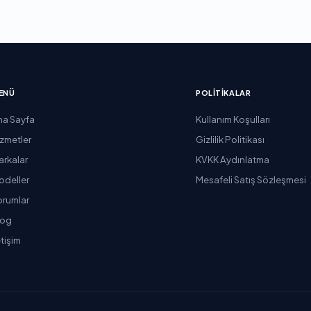
ENÜ
POLITIKALAR
na Sayfa
Kullanım Koşulları
izmetler
Gizlilik Politikası
arkalar
KVKK Aydınlatma
odeller
Mesafeli Satış Sözleşmesi
orumlar
log
etişim