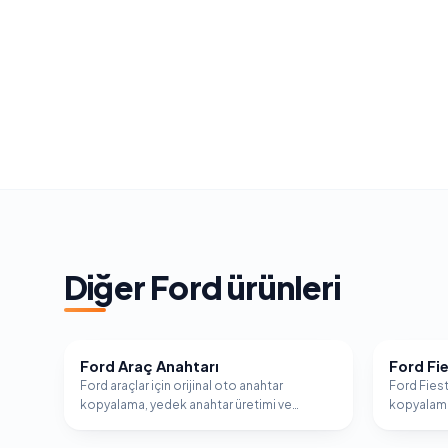
Diğer
Ford
ürünleri
Ford Araç Anahtarı
Ford Fi
FORD
FORD
Ford araçlar için orijinal oto anahtar
Ford Fiest
kopyalama, yedek anahtar üretimi ve
kopyalama
immobilizer programlama hizmeti.
immobiliz