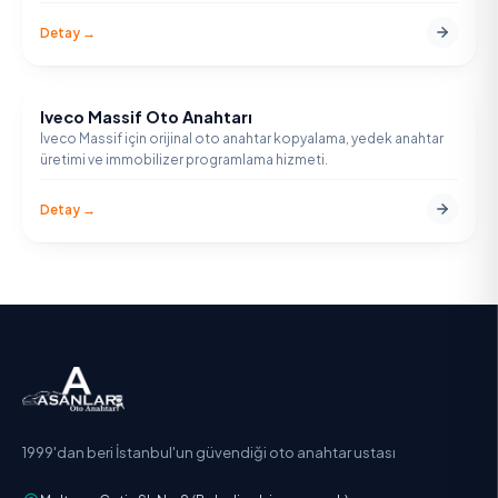
Detay →
Iveco Massif Oto Anahtarı
IVECO
Iveco Massif için orijinal oto anahtar kopyalama, yedek anahtar
üretimi ve immobilizer programlama hizmeti.
Detay →
1999'dan beri İstanbul'un güvendiği oto anahtar ustası