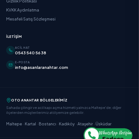
Gizlilik Politikası
KVKK Aydınlatma
Mesafeli Satış Sözleşmesi
İLETIŞIM
ACIL HAT
0543 540 56 38
E-POSTA
info@asanlaranahtar.com
OTO ANAHTAR BÖLGELERIMIZ
Sahada çilingir ve acil kapı açma hizmeti yalnızca Maltepe'de; diğer
ilçelerden müşterilerimiz atölyemize gelebilir.
·
·
·
·
·
Maltepe
Kartal
Bostancı
Kadıköy
Ataşehir
Üsküdar