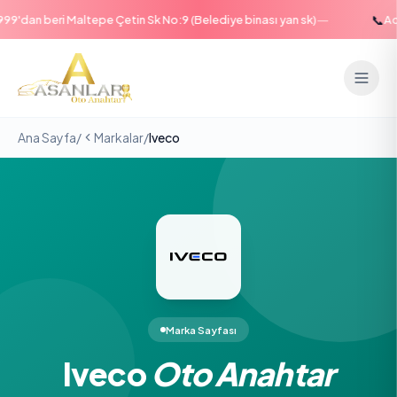
—
📞
99'dan beri Maltepe Çetin Sk No:9 (Belediye binası yan sk)
Aci
Ana Sayfa
/
Markalar
/
Iveco
Marka Sayfası
Iveco
Oto Anahtar