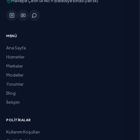
Maltepe Çetin Sk No:9 (Belediye binası yan sk)
MENÜ
Ana Sayfa
Hizmetler
Markalar
Modeller
Yorumlar
Blog
İletişim
POLITIKALAR
Kullanım Koşulları