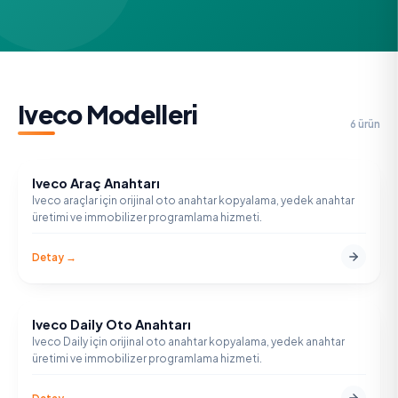
Iveco
Modelleri
6
ürün
Iveco Araç Anahtarı
IVECO
Iveco araçlar için orijinal oto anahtar kopyalama, yedek anahtar
üretimi ve immobilizer programlama hizmeti.
Detay →
Iveco Daily Oto Anahtarı
IVECO
Iveco Daily için orijinal oto anahtar kopyalama, yedek anahtar
üretimi ve immobilizer programlama hizmeti.