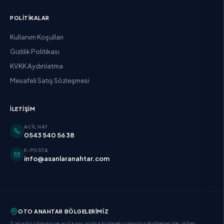
POLITIKALAR
Kullanım Koşulları
Gizlilik Politikası
KVKK Aydınlatma
Mesafeli Satış Sözleşmesi
İLETIŞIM
ACIL HAT
0543 540 56 38
E-POSTA
info@asanlaranahtar.com
OTO ANAHTAR BÖLGELERIMIZ
Sahada çilingir ve acil kapı açma hizmeti yalnızca Maltepe'de; diğer