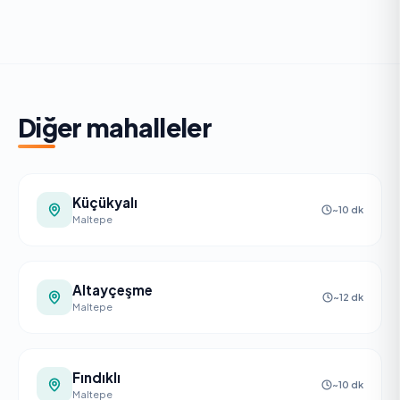
Diğer mahalleler
Küçükyalı
~10 dk
Maltepe
Altayçeşme
~12 dk
Maltepe
Fındıklı
~10 dk
Maltepe