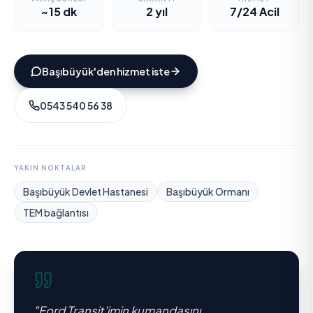
~15 dk
2 yıl
7/24 Acil
Başıbüyük
'den hizmet iste
0543 540 56 38
YAKIN NOKTALAR
Başıbüyük Devlet Hastanesi
Başıbüyük Ormanı
TEM bağlantısı
"
Ford Transit'imin kumandasını