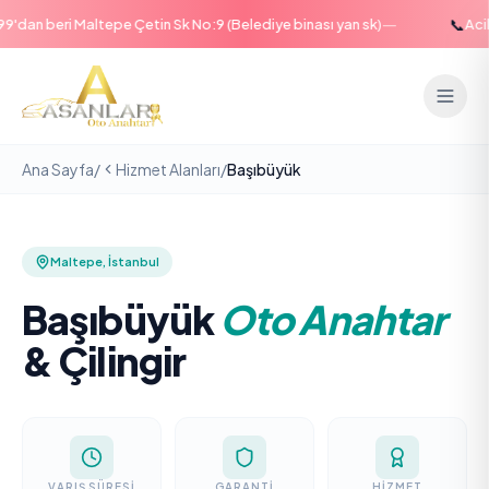
—
📞
'dan beri Maltepe Çetin Sk No:9 (Belediye binası yan sk)
Acil 
Ana Sayfa
/
Hizmet Alanları
/
Başıbüyük
Maltepe
,
İstanbul
Başıbüyük
Oto Anahtar
& Çilingir
VARIŞ SÜRESI
GARANTI
HIZMET