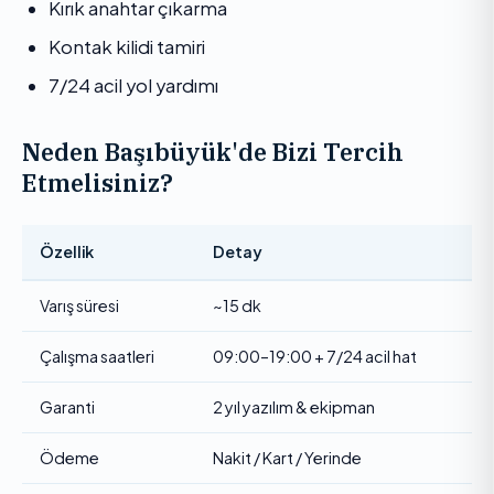
Kırık anahtar çıkarma
Kontak kilidi tamiri
7/24 acil yol yardımı
Neden Başıbüyük'de Bizi Tercih
Etmelisiniz?
Özellik
Detay
Varış süresi
~15 dk
Çalışma saatleri
09:00–19:00 + 7/24 acil hat
Garanti
2 yıl yazılım & ekipman
Ödeme
Nakit / Kart / Yerinde