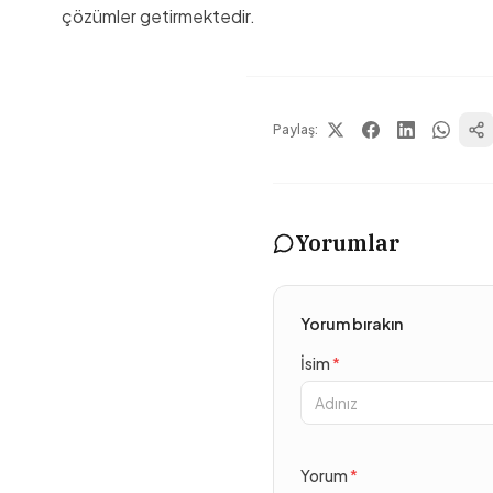
çözümler getirmektedir.
Paylaş:
Yorumlar
Yorum bırakın
İsim
*
Yorum
*