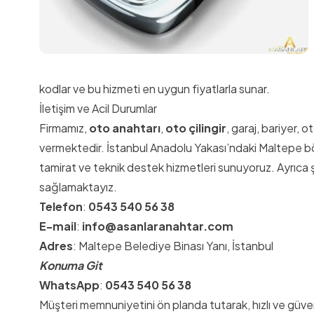
kodlar ve bu hizmeti en uygun fiyatlarla sunar.
İletişim ve Acil Durumlar
Firmamız,
oto anahtarı
,
oto çilingir
, garaj, bariyer, 
vermektedir. İstanbul Anadolu Yakası’ndaki Maltepe b
tamirat ve teknik destek hizmetleri sunuyoruz. Ayrıca 
sağlamaktayız.
Telefon
:
0543 540 56 38
E-mail
:
info@asanlaranahtar.com
Adres
: Maltepe Belediye Binası Yanı, İstanbul
Konuma Git
WhatsApp
:
0543 540 56 38
Müşteri memnuniyetini ön planda tutarak, hızlı ve güve