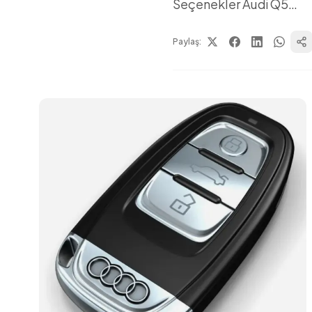
Seçenekler Audi Q5…
Paylaş: