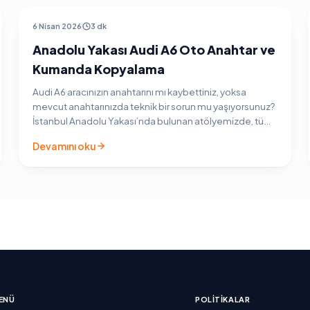
AUDI ARAÇ ANAHTARI
6 Nisan 2026
3 dk
Anadolu Yakası Audi A6 Oto Anahtar ve
Kumanda Kopyalama
Audi A6 aracınızın anahtarını mı kaybettiniz, yoksa
mevcut anahtarınızda teknik bir sorun mu yaşıyorsunuz?
İstanbul Anadolu Yakası’nda bulunan atölyemizde, tüm
Audi A6 nesilleri (C5, C6, C7 ve C8 kasalar) için…
Devamını oku
ENÜ
POLITIKALAR