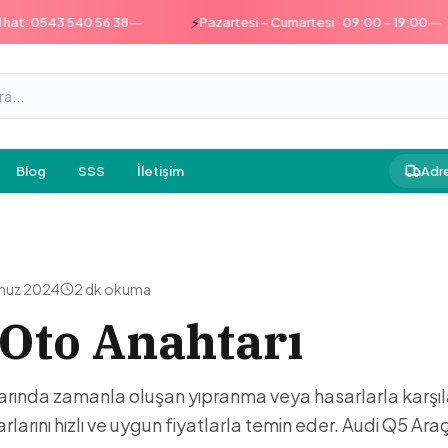
—
—
⚡
: 0543 540 56 38
Pazartesi – Cumartesi · 09:00 – 19:00
Blog
SSS
İletişim
Adre
muz 2024
2 dk
okuma
 Oto Anahtarı
arında zamanla oluşan yıpranma veya hasarlarla karşıla
rlarını hızlı ve uygun fiyatlarla temin eder. Audi Q5 Ar