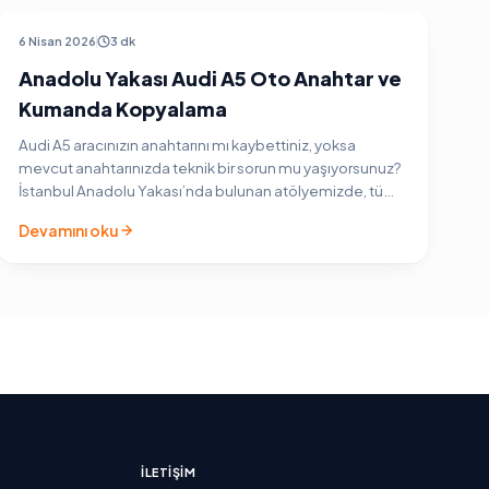
AUDI ARAÇ ANAHTARI
6 Nisan 2026
3 dk
Anadolu Yakası Audi A5 Oto Anahtar ve
Kumanda Kopyalama
Audi A5 aracınızın anahtarını mı kaybettiniz, yoksa
mevcut anahtarınızda teknik bir sorun mu yaşıyorsunuz?
İstanbul Anadolu Yakası’nda bulunan atölyemizde, tüm
Audi A5 nesilleri (8T ve F5 kasalar) için profesyonel…
Devamını oku
İLETIŞIM