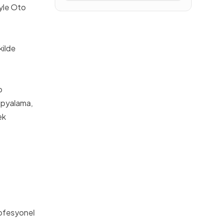
iyle Oto
kilde
p
opyalama,
ek
rofesyonel