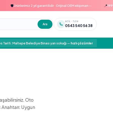
—
🛡️
📍
Ürünlerimiz 2 yıl garantilidir · Orijinal OEM ekipman
1999'dan
ACIL · 7/24
Ara
0543 540 56 38
s Tarifi: Maltepe Belediye Binası yan sokağı
—
hızlı çözümler
şabilirsiniz. Oto
aç Anahtarı: Uygun