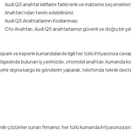
Audi Q5 anahtar kılıflarını farklı renk ve malzeme seçenekler
Anahtarı’ndan temin edebilirsiniz.
Audi Q5 Anahtarlarının Kodlanması
Oto Anahtarı, Audi Q5 anahtarlarınızı güvenli ve doğru bir şe
otopark ve kepenk kumandaları ile ilgili her türlü ihtiyacınıza ceva
ölgesinde bulunan iş yerimizde, otomobil anahtarı, kumanda k
şehir dışına kargo ile gönderim yaparak, telefonda teknik dest
nilir çözümler sunan firmamız, her türlü kumanda ihtiyacınıza p