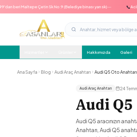
—
📞
n beri Maltepe Çetin Sk No:9 (Belediye binası yan sk)
Acil hat
Hizmetler
Ürünler
Hakkımızda
Galeri
Ana Sayfa
Blog
Audi Araç Anahtarı
Audi Q5 Oto Anahtarı
24 Tem
Audi Araç Anahtarı
Audi Q5
Audi Q5 aracınızın anaht
Anahtarı, Audi Q5 anahta