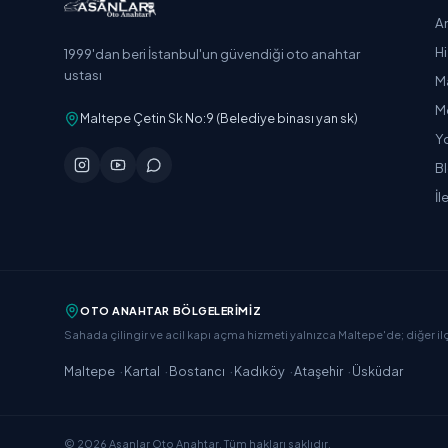
A
H
1999'dan beri İstanbul'un güvendiği oto anahtar
ustası
M
M
Maltepe Çetin Sk No:9 (Belediye binası yan sk)
Y
B
İl
OTO ANAHTAR BÖLGELERIMIZ
Sahada çilingir ve acil kapı açma hizmeti yalnızca Maltepe'de; diğer il
·
·
·
·
·
Maltepe
Kartal
Bostancı
Kadıköy
Ataşehir
Üsküdar
©
2026
Asanlar Oto Anahtar
. Tüm hakları saklıdır.