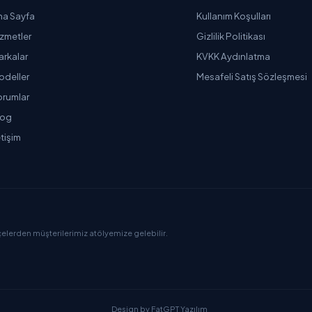
na Sayfa
Kullanım Koşulları
izmetler
Gizlilik Politikası
arkalar
KVKK Aydınlatma
odeller
Mesafeli Satış Sözleşmesi
orumlar
log
etişim
çelerden müşterilerimiz atölyemize gelebilir.
Design by
FatGPT Yazılım