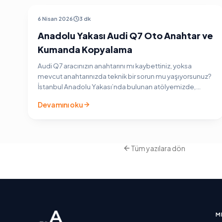
AUDI ARAÇ ANAHTARI
6 Nisan 2026
3 dk
Anadolu Yakası Audi Q7 Oto Anahtar ve
Kumanda Kopyalama
Audi Q7 aracınızın anahtarını mı kaybettiniz, yoksa
mevcut anahtarınızda teknik bir sorun mu yaşıyorsunuz?
İstanbul Anadolu Yakası’nda bulunan atölyemizde,
Audi’nin güçlü SUV modeli olan tüm Q7 nesilleri (4L ve
Devamını oku
4M…
Tüm yazılara dön
M