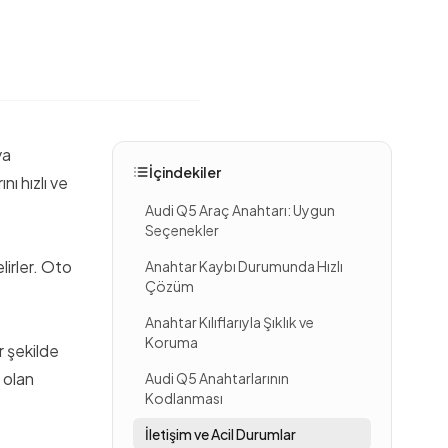
ya
İçindekiler
nı hızlı ve
Audi Q5 Araç Anahtarı: Uygun
Seçenekler
elirler. Oto
Anahtar Kaybı Durumunda Hızlı
Çözüm
Anahtar Kılıflarıyla Şıklık ve
Koruma
r şekilde
a olan
Audi Q5 Anahtarlarının
Kodlanması
İletişim ve Acil Durumlar