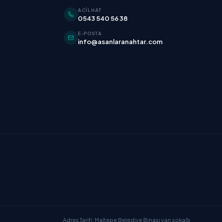
ACIL HAT
0543 540 56 38
E-POSTA
info@asanlaranahtar.com
Adres Tarifi: Maltepe Belediye Binası yan sokağı