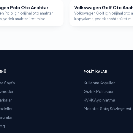
gen Polo Oto Anahtarı
Volkswagen Golf Oto Anah
AGEN
VOLKSWAGEN
 Polo için orijinal oto anahtar
Volkswagen Golf için orijinal oto 
, yedek anahtar üretimi ve
kopyalama, yedek anahtar üretimi
er programlama hizmeti.
immobilizer programlama hizmeti
ENÜ
POLITIKALAR
na Sayfa
Kullanım Koşulları
izmetler
Gizlilik Politikası
arkalar
KVKK Aydınlatma
odeller
Mesafeli Satış Sözleşmesi
orumlar
log