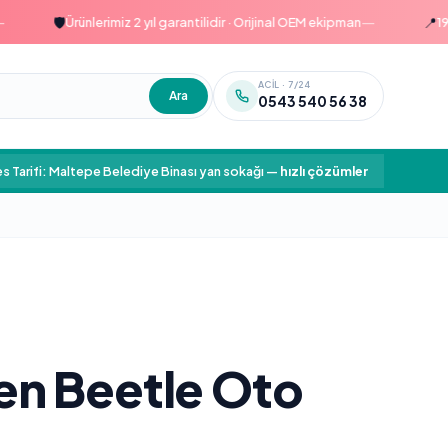
—
🛡️
📍
Ürünlerimiz 2 yıl garantilidir · Orijinal OEM ekipman
1999'da
ACIL · 7/24
Ara
0543 540 56 38
s Tarifi: Maltepe Belediye Binası yan sokağı
—
hızlı çözümler
n Beetle Oto