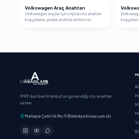
Volkswagen Araç Anahtarı
Volkswa
VOLKSWAGEN
VOLKSW
Volkswagen araçlar için orijinal oto anahtar
Volkswagen
kopyalama, yedek anahtar üretimi ve
kopyalama
immobilizer programlama hizmeti.
immobiliz
M
A
H
1999'dan beri İstanbul'un güvendiği oto anahtar
ustası
M
M
Maltepe Çetin Sk No:9 (Belediye binası yan sk)
Y
B