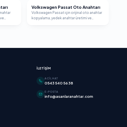
tarı
Volkswagen Passat Oto Anahtarı
VOLKSWAGEN
anahtar
Volkswagen Passat için orijinal oto anahtar
 ve
kopyalama, yedek anahtar üretimi ve
.
immobilizer programlama hizmeti.
İLETIŞIM
ACIL HAT
0543 540 56 38
E-POSTA
info@asanlaranahtar.com