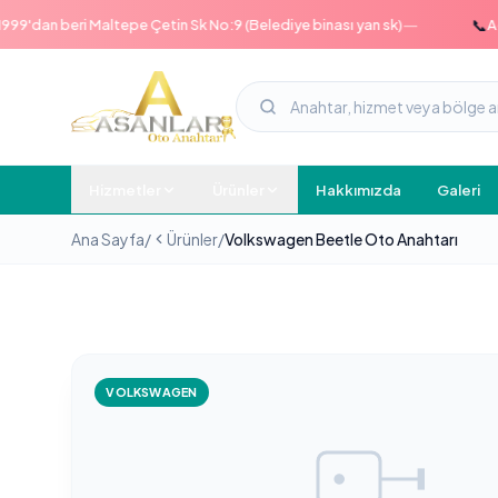
—
📞
dan beri Maltepe Çetin Sk No:9 (Belediye binası yan sk)
Acil h
Hizmetler
Ürünler
Hakkımızda
Galeri
Ana Sayfa
/
Ürünler
/
Volkswagen Beetle Oto Anahtarı
VOLKSWAGEN