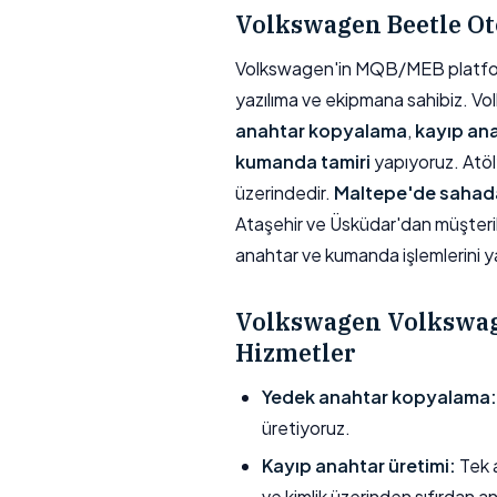
Volkswagen Beetle Ot
Volkswagen'in MQB/MEB platforml
yazılıma ve ekipmana sahibiz. Vol
anahtar kopyalama
,
kayıp ana
kumanda tamiri
yapıyoruz. Atö
üzerindedir.
Maltepe'de sahada
Ataşehir ve Üsküdar'dan müşteri
anahtar ve kumanda işlemlerini yap
Volkswagen Volkswag
Hizmetler
Yedek anahtar kopyalama:
üretiyoruz.
Kayıp anahtar üretimi:
Tek a
ve kimlik üzerinden sıfırdan a