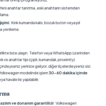
Yeni anahtar tanıtma, eski anahtarın sistemden
rlama.
işimi:
Kırık kumanda kabı, bozuk buton veya pil
a yenileme.
e birlikte bize ulaşın. Telefon veya WhatsApp üzerinden
 ve anahtar tipi (çipli, kumandalı, proximity)
ndeyseniz yerinize geliyor, diğer ilçelerdeyseniz sizi
 Volkswagen modelinde işlem
30-60 dakika içinde
 havale ile yapılabilir.
ırma
 yazılım ve donanım garantili
dir. Volkswagen