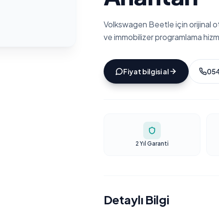
Volkswagen Beetle için orijinal 
ve immobilizer programlama hizm
Fiyat bilgisi al
054
2 Yıl Garanti
Detaylı Bilgi