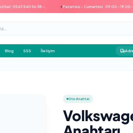
—
—
⚡
at: 0543 540 56 38
Pazartesi – Cumartesi · 09:00 – 19:00
Blog
SSS
İletişim
Adre
Oto Anahtar
Volkswage
Anahtarı