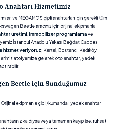
o Anahtarı Hizmetimiz
arı ve MEGAMOS çipli anahtarları için gerekli tüm
kswagen Beetle aracınız için orijinal ekipmanla
htar üretimi
,
immobilizer programlama
ve
lyemiz İstanbul Anadolu Yakası Bağdat Caddesi
 hizmet veriyoruz
; Kartal, Bostancı, Kadıköy,
lerimiz atölyemize gelerek oto anahtar, yedek
tırabilir.
en Beetle için Sunduğumuz
Orijinal ekipmanla çipli/kumandalı yedek anahtar
nahtarınız kaldıysa veya tamamen kayıp ise, ruhsat
nahtar üretip programlıyoruz.