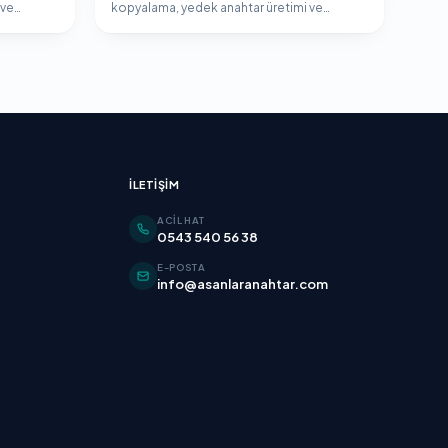
 ve
kopyalama, yedek anahtar üretimi ve
.
immobilizer programlama hizmeti.
İLETIŞIM
ACIL HAT
0543 540 56 38
E-POSTA
info@asanlaranahtar.com