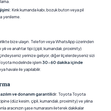
rlama.
işimi:
Kırık kumanda kabı, bozuk buton veya pil
a yenileme.
e birlikte bize ulaşın. Telefon veya WhatsApp üzerinden
lı ve anahtar tipi (çipli, kumandalı, proximity)
ndeyseniz yerinize geliyor, diğer ilçelerdeyseniz sizi
 Toyota modelinde işlem
30-60 dakika içinde
 havale ile yapılabilir.
ırma
 yazılım ve donanım garantili
dir. Toyota Toyota
ipine (düz kesim, çipli, kumandalı, proximity) ve yılına
onla aracınızın şase numarasını ileterek dakikalar