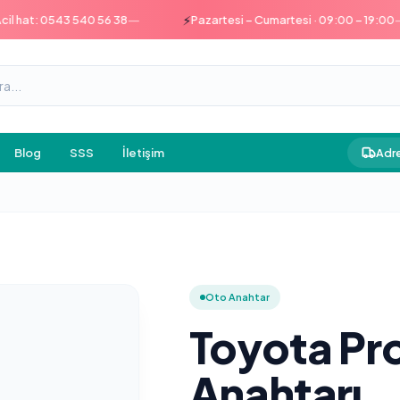
—
—
⚡
at: 0543 540 56 38
Pazartesi – Cumartesi · 09:00 – 19:00
Blog
SSS
İletişim
Adre
Oto Anahtar
Toyota Pr
Anahtarı