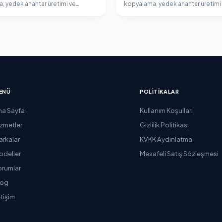
, yedek anahtar üretimi ve
kopyalama, yedek anahtar üretimi
er programlama hizmeti.
immobilizer programlama hizmeti
ENÜ
POLITIKALAR
na Sayfa
Kullanım Koşulları
izmetler
Gizlilik Politikası
arkalar
KVKK Aydınlatma
odeller
Mesafeli Satış Sözleşmesi
orumlar
log
etişim