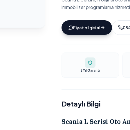
immobilizer programlama hizmeti
Fiyat bilgisi al
054
2 Yıl Garanti
Detaylı Bilgi
Scania L Serisi Oto A