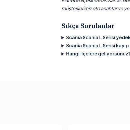
Maltepe ilçesindedir. Kartal, Bo
müşterilerimiz oto anahtar ve yed
Sıkça Sorulanlar
Scania Scania L Serisi yede
Scania Scania L Serisi kayıp 
Hangi ilçelere geliyorsunuz