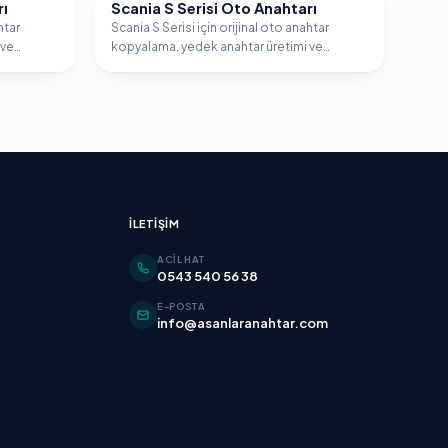
rı
Scania S Serisi Oto Anahtarı
SCANIA
htar
Scania S Serisi için orijinal oto anahtar
 ve
kopyalama, yedek anahtar üretimi ve
.
immobilizer programlama hizmeti.
İLETIŞIM
ACIL HAT
0543 540 56 38
E-POSTA
info@asanlaranahtar.com