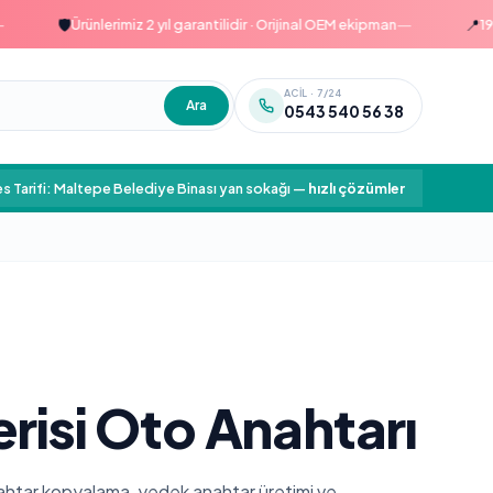
—
🛡️
📍
Ürünlerimiz 2 yıl garantilidir · Orijinal OEM ekipman
1999'da
ACIL · 7/24
Ara
0543 540 56 38
s Tarifi: Maltepe Belediye Binası yan sokağı
—
hızlı çözümler
erisi Oto Anahtarı
 anahtar kopyalama, yedek anahtar üretimi ve