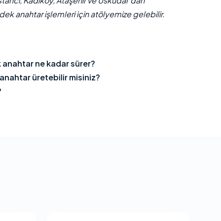
stancı, Kadıköy, Ataşehir ve Üsküdar'dan
ek anahtar işlemleri için atölyemize gelebilir.
k anahtar ne kadar sürer?
anahtar üretebilir misiniz?
?