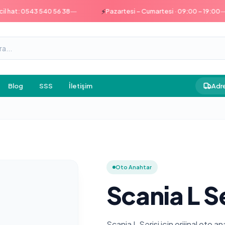
—
—
⚡
t: 0543 540 56 38
Pazartesi – Cumartesi · 09:00 – 19:00
Blog
SSS
İletişim
Adre
Oto Anahtar
Scania L S
Scania L Serisi için orijinal oto