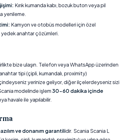
işimi:
Kırık kumanda kabı, bozuk buton veya pil
a yenileme.
timi:
Kamyon ve otobüs modelleri için özel
 yedek anahtar çözümleri.
e birlikte bize ulaşın. Telefon veya WhatsApp üzerinden
 anahtar tipi (çipli, kumandalı, proximity)
ndeyseniz yerinize geliyor, diğer ilçelerdeyseniz sizi
Scania modelinde işlem
30-60 dakika içinde
 havale ile yapılabilir.
ırma
 yazılım ve donanım garantili
dir. Scania Scania L
düz kesim, çipli, kumandalı, proximity) ve yılına göre