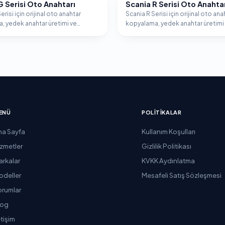
G Serisi Oto Anahtarı
Scania R Serisi Oto Anahta
SCANIA
erisi için orijinal oto anahtar
Scania R Serisi için orijinal oto ana
, yedek anahtar üretimi ve
kopyalama, yedek anahtar üretimi
er programlama hizmeti.
immobilizer programlama hizmeti
ENÜ
POLITIKALAR
na Sayfa
Kullanım Koşulları
izmetler
Gizlilik Politikası
arkalar
KVKK Aydınlatma
odeller
Mesafeli Satış Sözleşmesi
orumlar
log
etişim