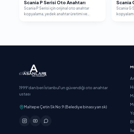
Scania P Serisi Oto Anahtarı
Scania 
SCANIA
SCANIA
Scania P Serisi için orijinal oto anahtar
Scania G S
kopyalama, yedek anahtar üretimi ve
kopyalama
immobilizer programlama hizmeti.
immobiliz
M
A
H
1999'dan beri İstanbul'un güvendiği oto anahtar
ustası
M
M
Maltepe Çetin Sk No:9 (Belediye binası yan sk)
Y
B
İl