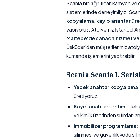
Scania'nın ağır ticari kamyon ve 
sistemlerinde deneyimliyiz. Scania
kopyalama
,
kayıp anahtar üre
yapıyoruz. Atölyemiz İstanbul A
Maltepe'de sahada hizmet ve
Üsküdar'dan müşterilerimiz atöl
kumanda işlemlerini yaptırabilir.
Scania Scania L Seri
Yedek anahtar kopyalama:
üretiyoruz.
Kayıp anahtar üretimi:
Tek a
ve kimlik üzerinden sıfırdan a
Immobilizer programlama:
silinmesi ve güvenlik kodu sıfı