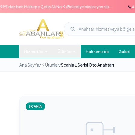
—
📞
an beri Maltepe Çetin Sk No:9 (Belediye binası yan sk)
Acil ha
Hizmetler
Ürünler
Hakkımızda
Galeri
Ana Sayfa
/
Ürünler
/
Scania L Serisi Oto Anahtarı
SCANIA