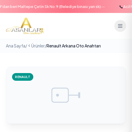
—
📞
an beri Maltepe Çetin Sk No:9 (Belediye binası yan sk)
Acil ha
Ana Sayfa
/
Ürünler
/
Renault Arkana Oto Anahtarı
RENAULT