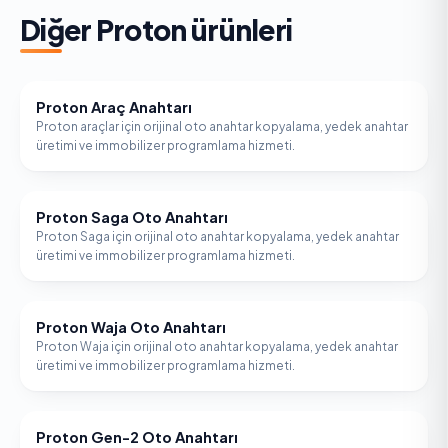
Diğer
Proton
ürünleri
Proton Araç Anahtarı
PROTON
Proton araçlar için orijinal oto anahtar kopyalama, yedek anahtar
üretimi ve immobilizer programlama hizmeti.
Proton Saga Oto Anahtarı
PROTON
Proton Saga için orijinal oto anahtar kopyalama, yedek anahtar
üretimi ve immobilizer programlama hizmeti.
Proton Waja Oto Anahtarı
PROTON
Proton Waja için orijinal oto anahtar kopyalama, yedek anahtar
üretimi ve immobilizer programlama hizmeti.
Proton Gen-2 Oto Anahtarı
PROTON