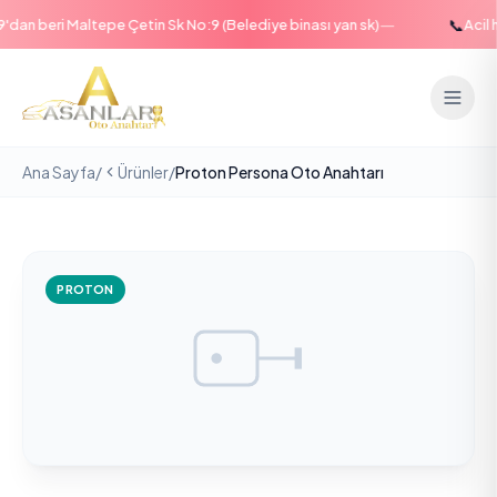
—
📞
an beri Maltepe Çetin Sk No:9 (Belediye binası yan sk)
Acil ha
Ana Sayfa
/
Ürünler
/
Proton Persona Oto Anahtarı
PROTON