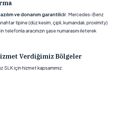
ırma
 yazılım ve donanım garantili
dir. Mercedes-Benz
htar tipine (düz kesim, çipli, kumandalı, proximity)
için telefonla aracınızın şase numarasını ileterek
.
izmet Verdiğimiz Bölgeler
SLK için hizmet kapsamımız: