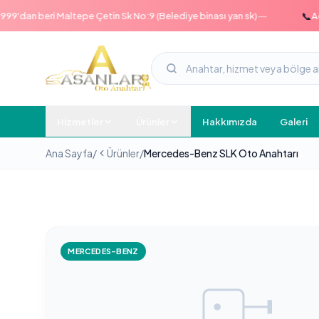
—
📞
an beri Maltepe Çetin Sk No:9 (Belediye binası yan sk)
Acil ha
Hizmetler
Ürünler
Hakkımızda
Galeri
Ana Sayfa
/
Ürünler
/
Mercedes-Benz SLK Oto Anahtarı
MERCEDES-BENZ