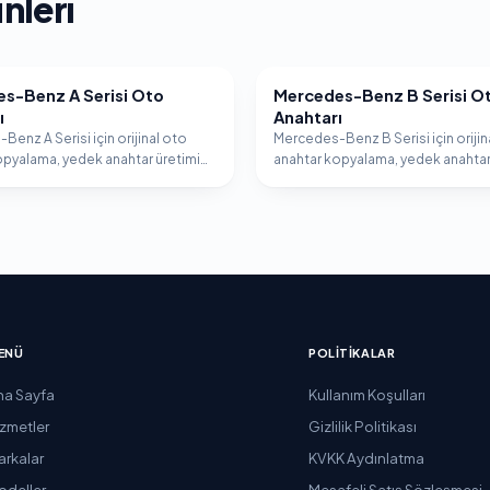
nleri
s-Benz A Serisi Oto
Mercedes-Benz B Serisi O
ES-BENZ
MERCEDES-BENZ
ı
Anahtarı
enz A Serisi için orijinal oto
Mercedes-Benz B Serisi için orijin
opyalama, yedek anahtar üretimi
anahtar kopyalama, yedek anahtar
lizer programlama hizmeti.
ve immobilizer programlama hizme
ENÜ
POLITIKALAR
na Sayfa
Kullanım Koşulları
izmetler
Gizlilik Politikası
arkalar
KVKK Aydınlatma
odeller
Mesafeli Satış Sözleşmesi