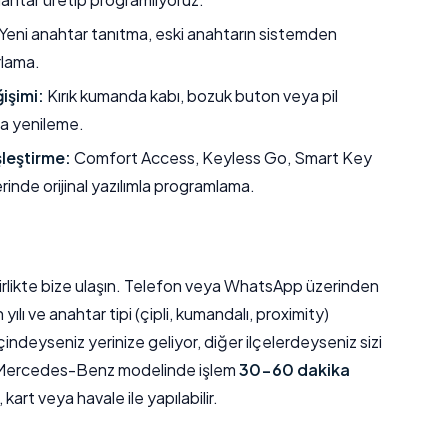
Yeni anahtar tanıtma, eski anahtarın sistemden
rlama.
işimi:
Kırık kumanda kabı, bozuk buton veya pil
a yenileme.
şleştirme:
Comfort Access, Keyless Go, Smart Key
erinde orijinal yazılımla programlama.
e birlikte bize ulaşın. Telefon veya WhatsApp üzerinden
ı ve anahtar tipi (çipli, kumandalı, proximity)
ndeyseniz yerinize geliyor, diğer ilçelerdeyseniz sizi
u Mercedes-Benz modelinde işlem
30-60 dakika
art veya havale ile yapılabilir.