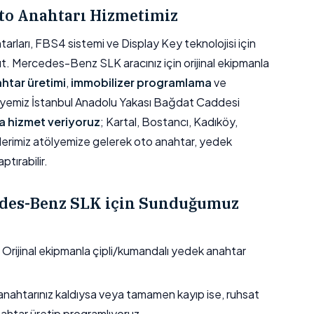
to Anahtarı Hizmetimiz
rları, FBS4 sistemi ve Display Key teknolojisi için
t. Mercedes-Benz SLK aracınız için orijinal ekipmanla
htar üretimi
,
immobilizer programlama
ve
lyemiz İstanbul Anadolu Yakası Bağdat Caddesi
 hizmet veriyoruz
; Kartal, Bostancı, Kadıköy,
lerimiz atölyemize gelerek oto anahtar, yedek
tırabilir.
des-Benz SLK için Sunduğumuz
Orijinal ekipmanla çipli/kumandalı yedek anahtar
nahtarınız kaldıysa veya tamamen kayıp ise, ruhsat
nahtar üretip programlıyoruz.