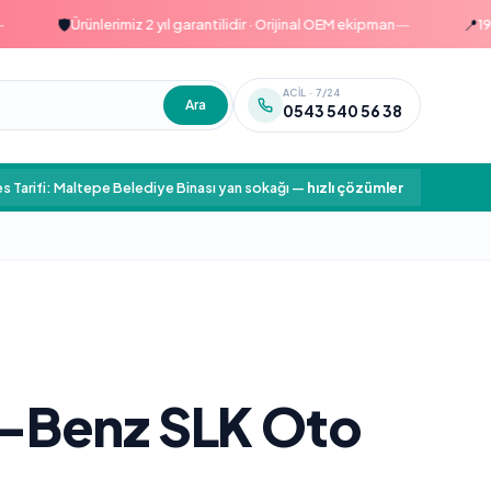
—
🛡️
📍
Ürünlerimiz 2 yıl garantilidir · Orijinal OEM ekipman
1999'da
ACIL · 7/24
Ara
0543 540 56 38
s Tarifi: Maltepe Belediye Binası yan sokağı
—
hızlı çözümler
-Benz SLK Oto