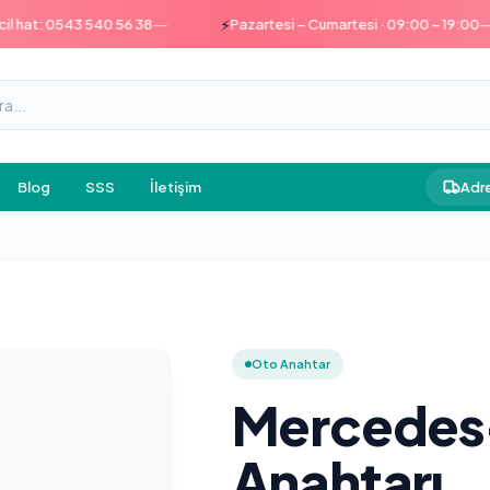
—
—
⚡
t: 0543 540 56 38
Pazartesi – Cumartesi · 09:00 – 19:00
Blog
SSS
İletişim
Adre
Oto Anahtar
Mercedes
Anahtarı