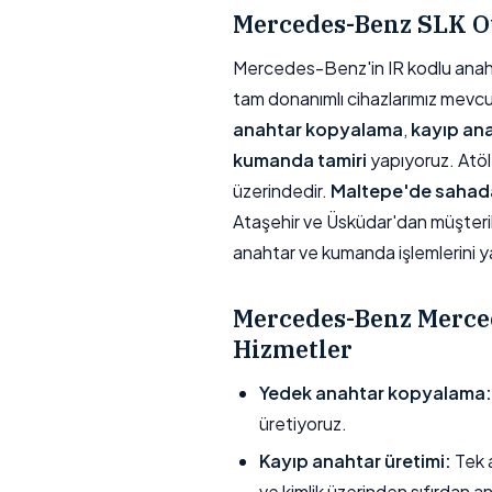
Mercedes-Benz SLK O
Mercedes-Benz'in IR kodlu anahta
tam donanımlı cihazlarımız mevcu
anahtar kopyalama
,
kayıp ana
kumanda tamiri
yapıyoruz. Atö
üzerindedir.
Maltepe'de sahada
Ataşehir ve Üsküdar'dan müşteri
anahtar ve kumanda işlemlerini yap
Mercedes-Benz Merce
Hizmetler
Yedek anahtar kopyalama:
üretiyoruz.
Kayıp anahtar üretimi:
Tek a
ve kimlik üzerinden sıfırdan a