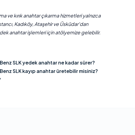
çma ve kırık anahtar çıkarma hizmetleri yalnızca
stancı, Kadıköy, Ataşehir ve Üsküdar'dan
ek anahtar işlemleri için atölyemize gelebilir.
nz SLK yedek anahtar ne kadar sürer?
z SLK kayıp anahtar üretebilir misiniz?
?