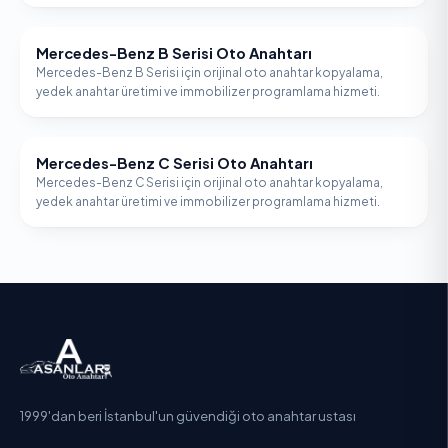
Mercedes-Benz B Serisi Oto Anahtarı
MERCEDES-BENZ
Mercedes-Benz B Serisi için orijinal oto anahtar kopyalama,
yedek anahtar üretimi ve immobilizer programlama hizmeti.
Mercedes-Benz C Serisi Oto Anahtarı
MERCEDES-BENZ
Mercedes-Benz C Serisi için orijinal oto anahtar kopyalama,
yedek anahtar üretimi ve immobilizer programlama hizmeti.
1999'dan beri İstanbul'un güvendiği oto anahtar ustası