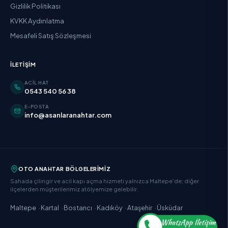
Gizlilik Politikası
KVKK Aydınlatma
Mesafeli Satış Sözleşmesi
İLETIŞIM
ACIL HAT
0543 540 56 38
E-POSTA
info@asanlaranahtar.com
OTO ANAHTAR BÖLGELERIMIZ
Sahada çilingir ve acil kapı açma hizmeti yalnızca Maltepe'de; diğer
ilçelerden müşterilerimiz atölyemize gelebilir.
·
·
·
·
·
Maltepe
Kartal
Bostancı
Kadıköy
Ataşehir
Üsküdar