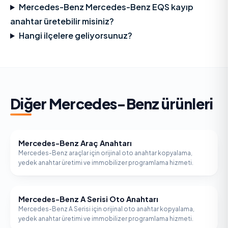
Mercedes-Benz Mercedes-Benz EQS kayıp
anahtar üretebilir misiniz?
Hangi ilçelere geliyorsunuz?
Diğer
Mercedes-Benz
ürünleri
Mercedes-Benz Araç Anahtarı
MERCEDES-BENZ
Mercedes-Benz araçlar için orijinal oto anahtar kopyalama,
yedek anahtar üretimi ve immobilizer programlama hizmeti.
Mercedes-Benz A Serisi Oto Anahtarı
MERCEDES-BENZ
Mercedes-Benz A Serisi için orijinal oto anahtar kopyalama,
yedek anahtar üretimi ve immobilizer programlama hizmeti.