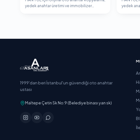
yedek anahtar üretimi ve immobilizer
yedek ana
programlama hizmeti.
programla
M
A
H
1999'dan beri İstanbul'un güvendiği oto anahtar
ustası
M
M
Maltepe Çetin Sk No:9 (Belediye binası yan sk)
Y
B
İl