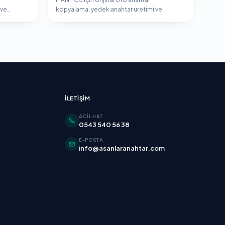
 ve
kopyalama, yedek anahtar üretimi ve
.
immobilizer programlama hizmeti.
İLETIŞIM
ACIL HAT
0543 540 56 38
E-POSTA
info@asanlaranahtar.com