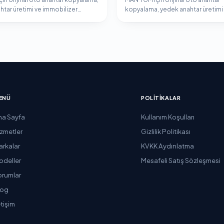
htar üretimi ve immobilizer
kopyalama, yedek anahtar üretimi
ma hizmeti.
immobilizer programlama hizmeti
ENÜ
POLITIKALAR
na Sayfa
Kullanım Koşulları
izmetler
Gizlilik Politikası
arkalar
KVKK Aydınlatma
odeller
Mesafeli Satış Sözleşmesi
orumlar
log
etişim