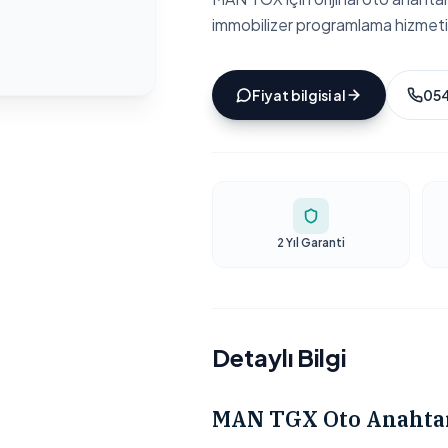
immobilizer programlama hizmeti
Fiyat bilgisi al
054
2 Yıl Garanti
Detaylı Bilgi
MAN TGX Oto Anahtar