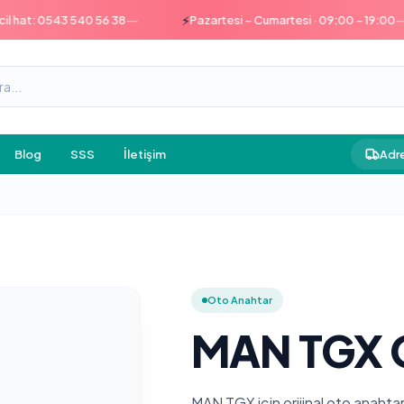
—
—
⚡
at: 0543 540 56 38
Pazartesi – Cumartesi · 09:00 – 19:00
Blog
SSS
İletişim
Adre
Oto Anahtar
MAN TGX O
MAN TGX için orijinal oto anahta