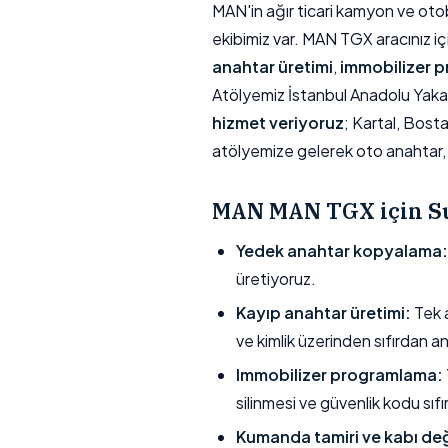
MAN'in ağır ticari kamyon ve ot
ekibimiz var. MAN TGX aracınız içi
anahtar üretimi
,
immobilizer 
Atölyemiz İstanbul Anadolu Yaka
hizmet veriyoruz
; Kartal, Bost
atölyemize gelerek oto anahtar, 
MAN MAN TGX için S
Yedek anahtar kopyalama:
üretiyoruz.
Kayıp anahtar üretimi:
Tek a
ve kimlik üzerinden sıfırdan a
Immobilizer programlama:
silinmesi ve güvenlik kodu sıfı
Kumanda tamiri ve kabı değ