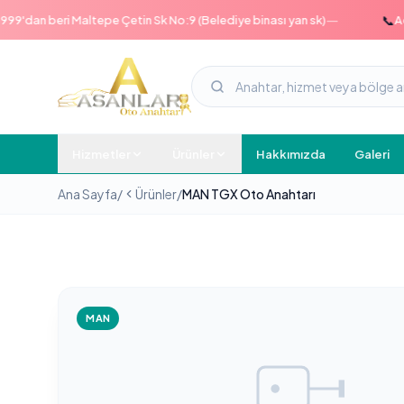
—
📞
dan beri Maltepe Çetin Sk No:9 (Belediye binası yan sk)
Acil h
Hizmetler
Ürünler
Hakkımızda
Galeri
Ana Sayfa
/
Ürünler
/
MAN TGX Oto Anahtarı
MAN