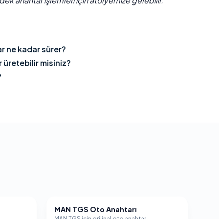
ek anahtar işlemleri için atölyemize gelebilir.
 ne kadar sürer?
retebilir misiniz?
?
MAN TGS Oto Anahtarı
MAN
MAN TGS için orijinal oto anahtar