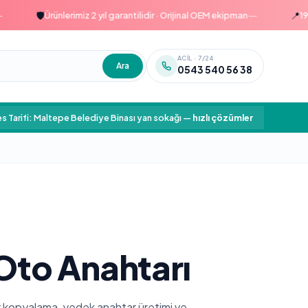
—
🛡️
📍
Ürünlerimiz 2 yıl garantilidir · Orijinal OEM ekipman
1999'da
ACIL · 7/24
Ara
0543 540 56 38
s Tarifi: Maltepe Belediye Binası yan sokağı
—
hızlı çözümler
to Anahtarı
r kopyalama, yedek anahtar üretimi ve