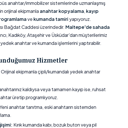
obüs anahtar/immobilizer sistemlerinde uzmanlaşmış
n orijinal ekipmanla
anahtar kopyalama
,
kayıp
programlama
ve
kumanda tamiri
yapıyoruz.
sı Bağdat Caddesi üzerindedir.
Maltepe'de sahada
ancı, Kadıköy, Ataşehir ve Üsküdar'dan müşterilerimiz
yedek anahtar ve kumanda işlemlerini yaptırabilir.
unduğumuz Hizmetler
Orijinal ekipmanla çipli/kumandalı yedek anahtar
nahtarınız kaldıysa veya tamamen kayıp ise, ruhsat
nahtar üretip programlıyoruz.
Yeni anahtar tanıtma, eski anahtarın sistemden
rlama.
işimi:
Kırık kumanda kabı, bozuk buton veya pil