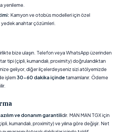
a yenileme.
timi:
Kamyon ve otobüs modelleri için özel
 yedek anahtar çözümleri.
e birlikte bize ulaşın. Telefon veya WhatsApp üzerinden
ar tipi (çipli, kumandalı, proximity) doğrulandıktan
ize geliyor, diğer ilçelerdeyseniz sizi atölyemizde
de işlem
30-60 dakika içinde
tamamlanır. Ödeme
ir.
ırma
 yazılım ve donanım garantili
dir. MAN MAN TGX için
ipli, kumandalı, proximity) ve yılına göre değişir. Net
e numarasını ileterek dakikalar içinde teklif