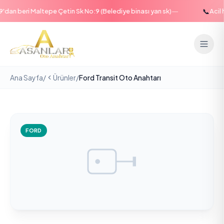
—
📞
an beri Maltepe Çetin Sk No:9 (Belediye binası yan sk)
Acil ha
Ana Sayfa
/
Ürünler
/
Ford Transit Oto Anahtarı
FORD