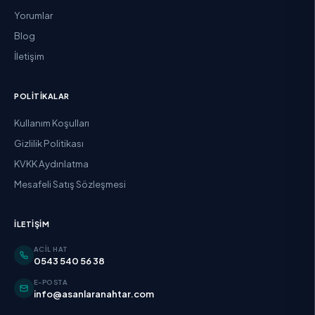
Yorumlar
Blog
İletişim
POLITIKALAR
Kullanım Koşulları
Gizlilik Politikası
KVKK Aydınlatma
Mesafeli Satış Sözleşmesi
İLETIŞIM
ACIL HAT
0543 540 56 38
E-POSTA
info@asanlaranahtar.com