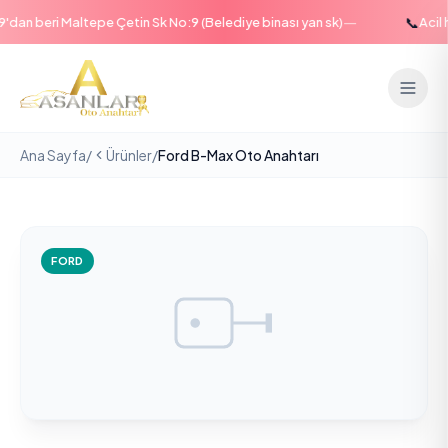
—
📞
dan beri Maltepe Çetin Sk No:9 (Belediye binası yan sk)
Acil h
Ana Sayfa
/
Ürünler
/
Ford B-Max Oto Anahtarı
FORD