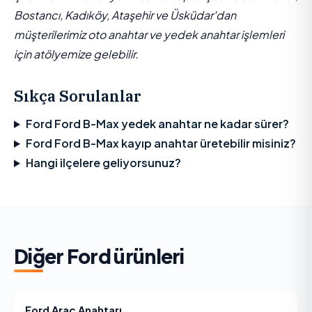
Bostancı, Kadıköy, Ataşehir ve Üsküdar'dan
müşterilerimiz oto anahtar ve yedek anahtar işlemleri
için atölyemize gelebilir.
Sıkça Sorulanlar
Ford Ford B-Max yedek anahtar ne kadar sürer?
Ford Ford B-Max kayıp anahtar üretebilir misiniz?
Hangi ilçelere geliyorsunuz?
Diğer
Ford
ürünleri
Ford Araç Anahtarı
FORD