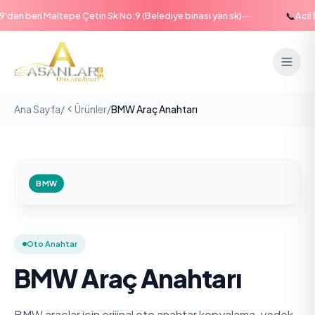
—
📞
an beri Maltepe Çetin Sk No:9 (Belediye binası yan sk)
Acil ha
Ana Sayfa
/
Ürünler
/
BMW Araç Anahtarı
BMW
Oto Anahtar
BMW Araç Anahtarı
BMW araçlar için orijinal oto anahtar kopyalama, yedek