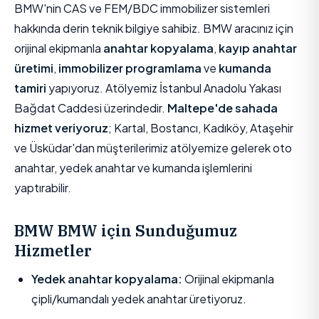
BMW'nin CAS ve FEM/BDC immobilizer sistemleri
hakkında derin teknik bilgiye sahibiz. BMW aracınız için
orijinal ekipmanla
anahtar kopyalama
,
kayıp anahtar
üretimi
,
immobilizer programlama
ve
kumanda
tamiri
yapıyoruz. Atölyemiz İstanbul Anadolu Yakası
Bağdat Caddesi üzerindedir.
Maltepe'de sahada
hizmet veriyoruz
; Kartal, Bostancı, Kadıköy, Ataşehir
ve Üsküdar'dan müşterilerimiz atölyemize gelerek oto
anahtar, yedek anahtar ve kumanda işlemlerini
yaptırabilir.
BMW BMW için Sunduğumuz
Hizmetler
Yedek anahtar kopyalama:
Orijinal ekipmanla
çipli/kumandalı yedek anahtar üretiyoruz.