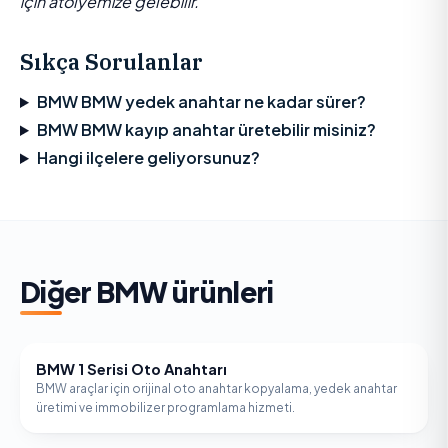
için atölyemize gelebilir.
Sıkça Sorulanlar
BMW BMW yedek anahtar ne kadar sürer?
BMW BMW kayıp anahtar üretebilir misiniz?
Hangi ilçelere geliyorsunuz?
Diğer
BMW
ürünleri
BMW 1 Serisi Oto Anahtarı
BMW
BMW araçlar için orijinal oto anahtar kopyalama, yedek anahtar
üretimi ve immobilizer programlama hizmeti.