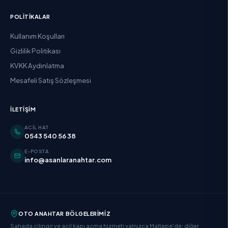
POLITIKALAR
Kullanım Koşulları
Gizlilik Politikası
KVKK Aydınlatma
Mesafeli Satış Sözleşmesi
İLETIŞIM
ACIL HAT
0543 540 56 38
E-POSTA
info@asanlaranahtar.com
OTO ANAHTAR BÖLGELERIMIZ
Sahada çilingir ve acil kapı açma hizmeti yalnızca Maltepe'de; diğer