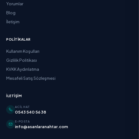
Yorumlar
Blog
İletişim
POLITIKALAR
Kullanım Koşulları
Gizlilik Politikası
KVKK Aydınlatma
Mesafeli Satış Sözleşmesi
İLETIŞIM
ACIL HAT
0543 540 56 38
E-POSTA
info@asanlaranahtar.com