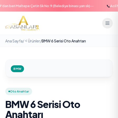
—
📞
an beri Maltepe Çetin Sk No:9 (Belediye binası yan sk)
Acil ha
Ana Sayfa
/
Ürünler
/
BMW 6 Serisi Oto Anahtarı
BMW
Oto Anahtar
BMW 6 Serisi Oto
Anahtarı