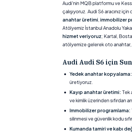
Audi'nin MQB platformu ve Kessy ak
çalışıyoruz. Audi S6 aracınız için 
anahtar üretimi
,
immobilizer 
Atölyemiz İstanbul Anadolu Yaka
hizmet veriyoruz
; Kartal, Bost
atölyemize gelerek oto anahtar, 
Audi Audi S6 için S
Yedek anahtar kopyalama:
üretiyoruz.
Kayıp anahtar üretimi:
Tek a
ve kimlik üzerinden sıfırdan a
Immobilizer programlama:
silinmesi ve güvenlik kodu sıfı
Kumanda tamiri ve kabı değ