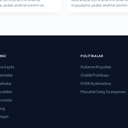
, yedek anahtar üretimi ve
kopyalama, yedek anahtar üretimi
er programlama hizmeti.
immobilizer programlama hizmeti
ENÜ
POLITIKALAR
na Sayfa
Kullanım Koşulları
izmetler
Gizlilik Politikası
arkalar
KVKK Aydınlatma
odeller
Mesafeli Satış Sözleşmesi
orumlar
log
etişim