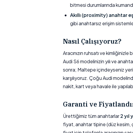
bitmesi durumlarında kumand
Akıllı (proximity) anahtar e
gibi anahtarsız erişim sisteml
Nasıl Çalışıyoruz?
Aracınızın ruhsatı ve kimliğinizl
Audi S6 modelinizin yılı ve anahta
sonra; Maltepe içindeyseniz yerin
karşılıyoruz. Çoğu Audi modelin
nakit, kart veya havale ile yapılabil
Garanti ve Fiyatland
Ürettiğimiz tüm anahtarlar
2 yıl
fiyat, anahtar tipine (düz kesim, ç
fiyat için telefonla aracınızın şas