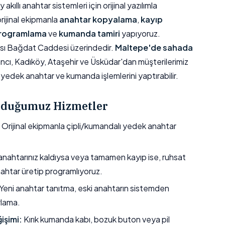
ıllı anahtar sistemleri için orijinal yazılımla
orijinal ekipmanla
anahtar kopyalama
,
kayıp
programlama
ve
kumanda tamiri
yapıyoruz.
sı Bağdat Caddesi üzerindedir.
Maltepe'de sahada
ancı, Kadıköy, Ataşehir ve Üsküdar'dan müşterilerimiz
yedek anahtar ve kumanda işlemlerini yaptırabilir.
unduğumuz Hizmetler
Orijinal ekipmanla çipli/kumandalı yedek anahtar
nahtarınız kaldıysa veya tamamen kayıp ise, ruhsat
nahtar üretip programlıyoruz.
Yeni anahtar tanıtma, eski anahtarın sistemden
rlama.
işimi:
Kırık kumanda kabı, bozuk buton veya pil