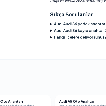
müşterilerimiz oto anahtar ve yed
Sıkça Sorulanlar
Audi Audi S6 yedek anahtar
Audi Audi S6 kayıp anahtar ü
Hangi ilçelere geliyorsunuz
 Oto Anahtarı
Audi A5 Oto Anahtarı
AUDI
r için orijinal oto anahtar
Audi araçlar için orijinal oto anahta