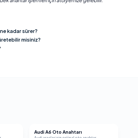
ek anahtar işlemleri için atölyemize gelebilir.
 ne kadar sürer?
retebilir misiniz?
?
Audi A6 Oto Anahtarı
AUDI
r
Audi araçlar için orijinal oto anahtar