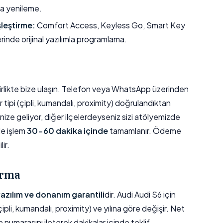
a yenileme.
şleştirme:
Comfort Access, Keyless Go, Smart Key
erinde orijinal yazılımla programlama.
e birlikte bize ulaşın. Telefon veya WhatsApp üzerinden
r tipi (çipli, kumandalı, proximity) doğrulandıktan
ize geliyor, diğer ilçelerdeyseniz sizi atölyemizde
de işlem
30-60 dakika içinde
tamamlanır. Ödeme
ir.
ırma
 yazılım ve donanım garantili
dir. Audi Audi S6 için
ipli, kumandalı, proximity) ve yılına göre değişir. Net
e numarasını ileterek dakikalar içinde teklif