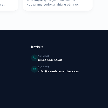
 ve
kopyalama, yedek anahtar üretimi ve
.
immobilizer programlama hizmeti.
İLETIŞIM
ACIL HAT
0543 540 56 38
E-POSTA
info@asanlaranahtar.com