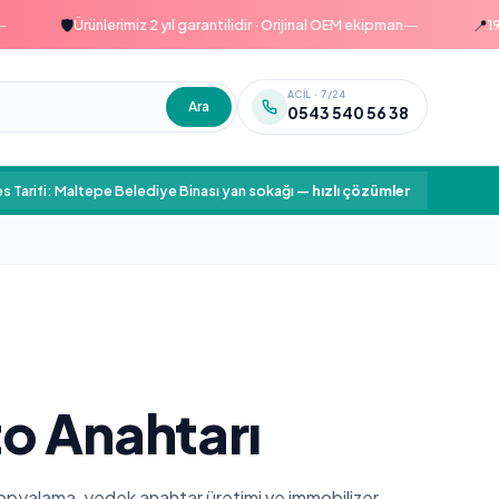
—
🛡️
📍
Ürünlerimiz 2 yıl garantilidir · Orijinal OEM ekipman
1999'd
ACIL · 7/24
Ara
0543 540 56 38
s Tarifi: Maltepe Belediye Binası yan sokağı
—
hızlı çözümler
o Anahtarı
 kopyalama, yedek anahtar üretimi ve immobilizer