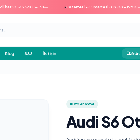
—
—
⚡
at: 0543 540 56 38
Pazartesi – Cumartesi · 09:00 – 19:00
Blog
SSS
İletişim
Adre
Oto Anahtar
Audi S6 Ot
Audi S6 için orijinal oto anahtar