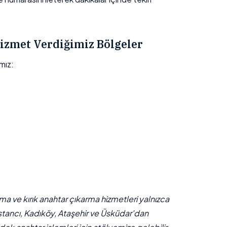
izmet Verdiğimiz Bölgeler
mız:
çma ve kırık anahtar çıkarma hizmetleri yalnızca
stancı, Kadıköy, Ataşehir ve Üsküdar'dan