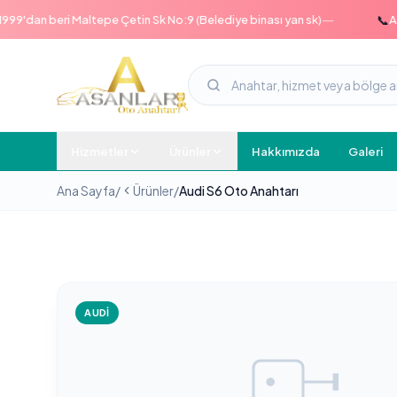
—
📞
dan beri Maltepe Çetin Sk No:9 (Belediye binası yan sk)
Acil h
Hizmetler
Ürünler
Hakkımızda
Galeri
Ana Sayfa
/
Ürünler
/
Audi S6 Oto Anahtarı
AUDI