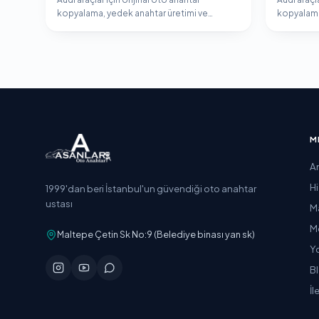
kopyalama, yedek anahtar üretimi ve
kopyalama
immobilizer programlama hizmeti.
immobiliz
M
A
H
1999'dan beri İstanbul'un güvendiği oto anahtar
ustası
M
M
Maltepe Çetin Sk No:9 (Belediye binası yan sk)
Y
B
İl