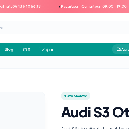
—
—
⚡
at: 0543 540 56 38
Pazartesi – Cumartesi · 09:00 – 19:00
Blog
SSS
İletişim
Adre
Oto Anahtar
Audi S3 Ot
Audi S3 için orijinal oto anahtar