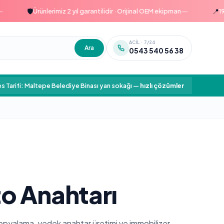
—
🛡️
📍
Ürünlerimiz 2 yıl garantilidir · Orijinal OEM ekipman
1999'd
ACIL · 7/24
Ara
0543 540 56 38
s Tarifi: Maltepe Belediye Binası yan sokağı
—
hızlı çözümler
o Anahtarı
 kopyalama, yedek anahtar üretimi ve immobilizer