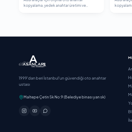
kopyalama, yedek anahtar üretimi ve
kopyalama
immobilizer programlama hizmeti.
immobiliz
M
A
H
1999'dan beri İstanbul'un güvendiği oto anahtar
ustası
M
M
Maltepe Çetin Sk No:9 (Belediye binası yan sk)
Y
B
İl