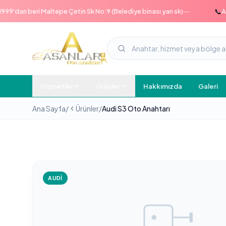
—
📞
dan beri Maltepe Çetin Sk No:9 (Belediye binası yan sk)
Acil h
Hizmetler
Ürünler
Hakkımızda
Galeri
Ana Sayfa
/
Ürünler
/
Audi S3 Oto Anahtarı
AUDI