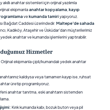
ıllı anahtar sistemleri için orijinal yazılımla
orijinal ekipmanla
anahtar kopyalama
,
kayıp
programlama
ve
kumanda tamiri
yapıyoruz.
sı Bağdat Caddesi üzerindedir.
Maltepe'de sahada
ancı, Kadıköy, Ataşehir ve Üsküdar'dan müşterilerimiz
yedek anahtar ve kumanda işlemlerini yaptırabilir.
unduğumuz Hizmetler
Orijinal ekipmanla çipli/kumandalı yedek anahtar
nahtarınız kaldıysa veya tamamen kayıp ise, ruhsat
nahtar üretip programlıyoruz.
Yeni anahtar tanıtma, eski anahtarın sistemden
rlama.
işimi:
Kırık kumanda kabı, bozuk buton veya pil