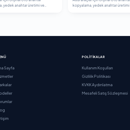
, yedek anahtar üretimi ve
kopyalama, yedek anahtar üretimi
er programlama hizmeti.
immobilizer programlama hizmeti
ENÜ
POLITIKALAR
na Sayfa
Kullanım Koşulları
izmetler
Gizlilik Politikası
arkalar
KVKK Aydınlatma
odeller
Mesafeli Satış Sözleşmesi
orumlar
log
etişim