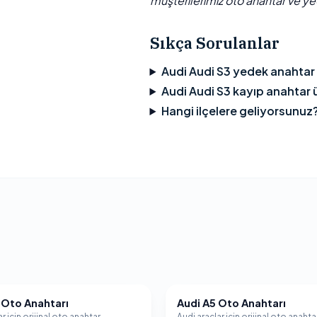
müşterilerimiz oto anahtar ve yed
Sıkça Sorulanlar
Audi Audi S3 yedek anahtar
Audi Audi S3 kayıp anahtar ü
Hangi ilçelere geliyorsunuz
 Oto Anahtarı
Audi A5 Oto Anahtarı
AUDI
r için orijinal oto anahtar
Audi araçlar için orijinal oto anahta