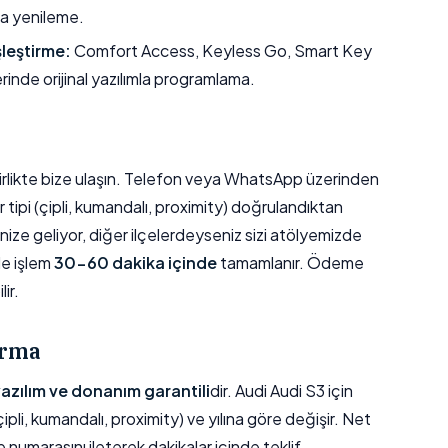
a yenileme.
şleştirme:
Comfort Access, Keyless Go, Smart Key
erinde orijinal yazılımla programlama.
e birlikte bize ulaşın. Telefon veya WhatsApp üzerinden
r tipi (çipli, kumandalı, proximity) doğrulandıktan
ize geliyor, diğer ilçelerdeyseniz sizi atölyemizde
de işlem
30-60 dakika içinde
tamamlanır. Ödeme
ir.
ırma
 yazılım ve donanım garantili
dir. Audi Audi S3 için
ipli, kumandalı, proximity) ve yılına göre değişir. Net
e numarasını ileterek dakikalar içinde teklif