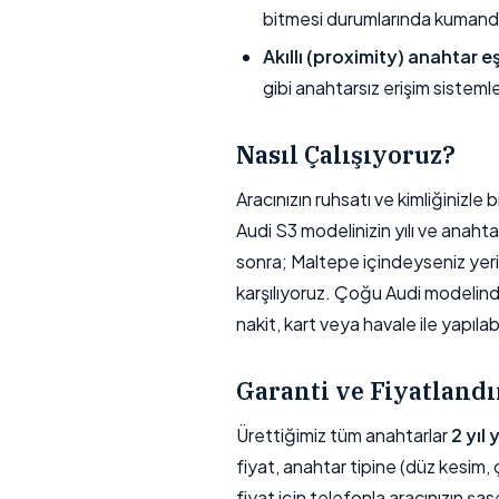
bitmesi durumlarında kumand
Akıllı (proximity) anahtar e
gibi anahtarsız erişim sisteml
Nasıl Çalışıyoruz?
Aracınızın ruhsatı ve kimliğinizl
Audi S3 modelinizin yılı ve anahta
sonra; Maltepe içindeyseniz yerin
karşılıyoruz. Çoğu Audi modelin
nakit, kart veya havale ile yapılabil
Garanti ve Fiyatland
Ürettiğimiz tüm anahtarlar
2 yıl
fiyat, anahtar tipine (düz kesim, ç
fiyat için telefonla aracınızın şas