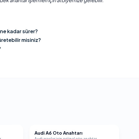
ek anahtar işlemleri için atölyemize gelebilir.
 ne kadar sürer?
retebilir misiniz?
?
Audi A6 Oto Anahtarı
AUDI
r
Audi araçlar için orijinal oto anahtar