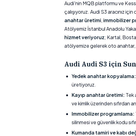
Audi'nin MQB platformu ve Kessy ak
çalışıyoruz. Audi S3 aracınız için 
anahtar üretimi
,
immobilizer 
Atölyemiz İstanbul Anadolu Yaka
hizmet veriyoruz
; Kartal, Bost
atölyemize gelerek oto anahtar, 
Audi Audi S3 için S
Yedek anahtar kopyalama:
üretiyoruz.
Kayıp anahtar üretimi:
Tek a
ve kimlik üzerinden sıfırdan a
Immobilizer programlama:
silinmesi ve güvenlik kodu sıfı
Kumanda tamiri ve kabı değ