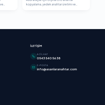
 ve
kopyalama, yedek anahtar üretimi ve
.
immobilizer programlama hizmeti.
İLETIŞIM
ACIL HAT
0543 540 56 38
E-POSTA
info@asanlaranahtar.com