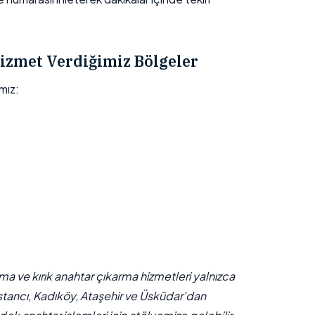
izmet Verdiğimiz Bölgeler
mız:
çma ve kırık anahtar çıkarma hizmetleri yalnızca
stancı, Kadıköy, Ataşehir ve Üsküdar'dan